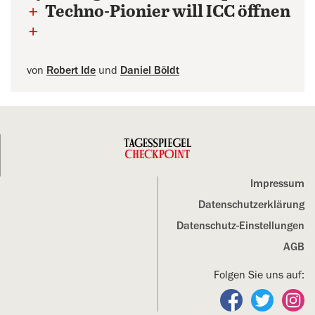
+
Techno-Pionier will ICC öffnen
+
von
Robert Ide
und
Daniel Böldt
Impressum
Datenschutz­erklärung
Datenschutz-Einstellungen
AGB
Folgen Sie uns auf:
Folgen Sie un
Folgen S
Fo