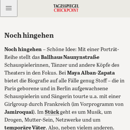
Kostenlos anmelden
Noch hingehen
Noch hingehen
– Schöne Idee: Mit einer Porträt-
Reihe stellt das
Ballhaus Naunynstraße
Schauspielerinnen, Tänzer und andere Köpfe des
Theaters in den Fokus. Bei
Maya Alban-Zapata
bietet die Biografie auf alle Fälle genug Stoff – die in
Paris geborene und in Berlin aufgewachsene
Schauspielerin und Sängerin tourte u.a. mit einer
Girlgroup durch Frankreich (im Vorprogramm von
Jamiroquai
).
Im
Stück
geht es um Musik, um
Drogen, Mutter-Sein, Netzwerke und um
temporäre Väter
. Also, neben vielem anderen.