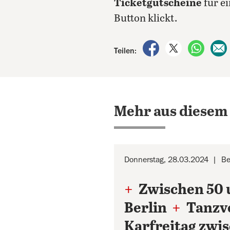
Ticketgutscheine
für e
Button klickt.
auf Facebook teile
auf X teilen
per Wh
Teilen:
Mehr aus diesem
Donnerstag, 28.03.2024
Be
+
Zwischen 50 
Berlin
+
Tanzve
Karfreitag zwi