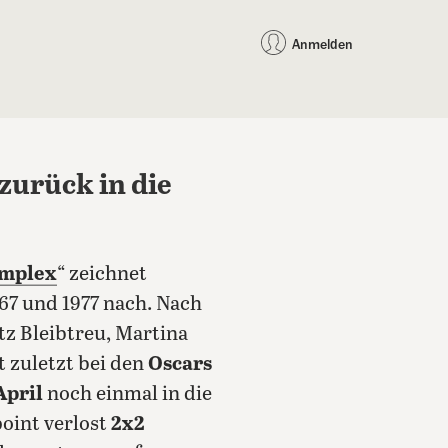
auf Facebook teilen
auf X teilen
per WhatsApp teilen
per E-Mail teilen
Artikel au
Teilen:
Anmelden
urück in die
omplex
“ zeichnet
67 und 1977 nach. Nach
tz Bleibtreu, Martina
t zuletzt bei den
Oscars
April
noch einmal in die
oint verlost
2x2