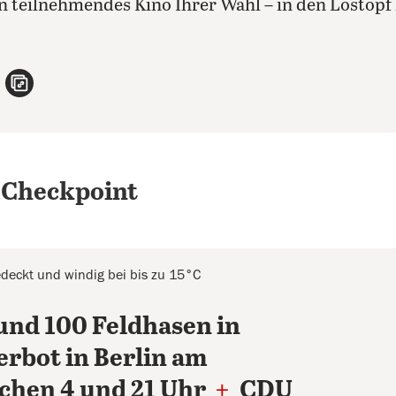
in teilnehmendes Kino Ihrer Wahl – in den Lostop
n
atsApp teilen
per E-Mail teilen
Artikel aufrufen
 Checkpoint
deckt und windig bei bis zu 15°C
und 100 Feldhasen in
rbot in Berlin am
schen 4 und 21 Uhr
+
CDU