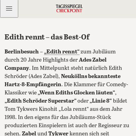
Kostenlos anmelden
Edith rennt – das Best-Of
Berlinbesuch
–
„Edith rennt“
zum Jubiläum
durch 20 Jahre Highlights der
Ades Zabel
Company
. Im Mittelpunkt steht natürlich Edith
Schröder (Ades Zabel),
Neuköllns bekannteste
Hartz-8-Empfängerin
. Die Klammer für Comedy-
Klassiker wie
„Wenn Ediths Glocken läuten“
,
„Edith Schröder Superstar“
oder
„Linie 8“
bildet
Tom Tykwers Kinohit „Lola rennt“ aus dem Jahr
1998.
In den eigens für das Jubiläums-Stück
produzierten Einspielern ist auch der Regisseur zu
sehen.
Zabel
und
Tykwer
kennen sich seit