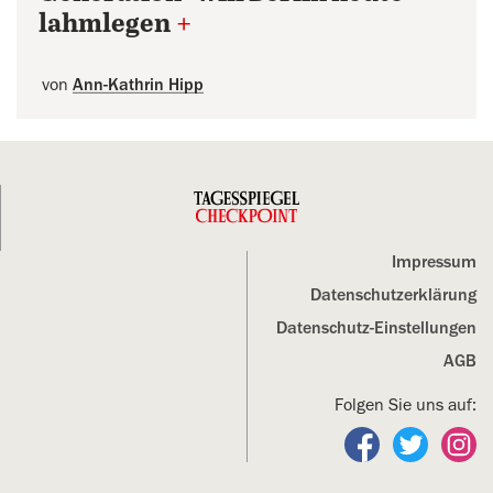
lahmlegen
+
von
Ann-Kathrin Hipp
Impressum
Datenschutz­erklärung
Datenschutz-Einstellungen
AGB
Folgen Sie uns auf:
Folgen Sie un
Folgen S
Fo