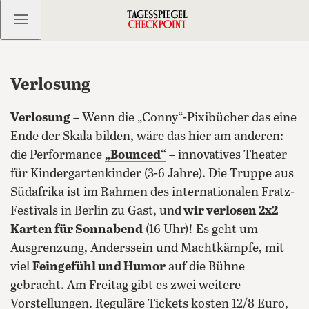
Kostenlos anmelden
Verlosung
Verlosung
– Wenn die „Conny“-Pixibücher das eine
Ende der Skala bilden, wäre das hier am anderen:
die Performance
„
Bounced
“
– innovatives Theater
für Kindergartenkinder (3-6 Jahre). Die Truppe aus
Südafrika ist im Rahmen des internationalen Fratz-
Festivals in Berlin zu Gast, und
wir verlosen 2x2
Karten für Sonnabend
(16 Uhr)!
Es geht um
Ausgrenzung, Anderssein und Machtkämpfe, mit
viel
Feingefühl und Humor
auf die Bühne
gebracht. Am Freitag gibt es zwei weitere
Vorstellungen. Reguläre Tickets kosten 12/8 Euro,