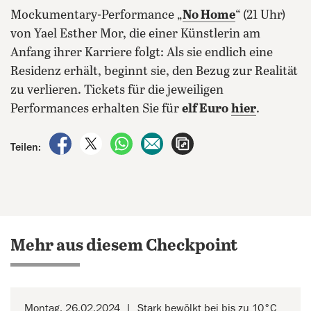
Mockumentary-Performance „
No Home
“ (21 Uhr)
von Yael Esther Mor, die einer Künstlerin am
Anfang ihrer Karriere folgt: Als sie endlich eine
Residenz erhält, beginnt sie, den Bezug zur Realität
zu verlieren. Tickets für die jeweiligen
Performances erhalten Sie für
elf Euro
hier
.
auf Facebook teilen
auf X teilen
per WhatsApp teilen
per E-Mail teilen
Artikel aufrufen
Teilen:
Mehr aus diesem Checkpoint
Montag, 26.02.2024
Stark bewölkt bei bis zu 10°C