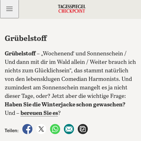
Kostenlos anmelden
Grübelstoff
Grübelstoff
– „Wochenend‘ und Sonnenschein /
Und dann mit dir im Wald allein / Weiter brauch ich
nichts zum Glücklichsein“, das stammt natürlich
von den lebensklugen Comedian Harmonists. Und
zumindest am Sonnenschein mangelt es ja nicht
dieser Tage, oder? Jetzt aber die wichtige Frage:
Haben Sie die Winterjacke schon gewaschen?
Und –
bereuen Sie es
?
auf Facebook teilen
auf X teilen
per WhatsApp teilen
per E-Mail teilen
Artikel aufrufen
Teilen: