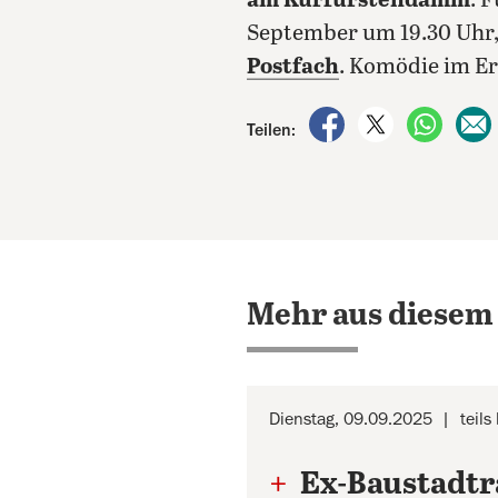
am Kurfürstendamm
. 
September um 19.30 Uhr
Postfach
. Komödie im E
auf Facebook teile
auf X teilen
per Wh
Teilen:
Mehr aus diesem
Dienstag, 09.09.2025
teils
+
Ex-Baustadtra