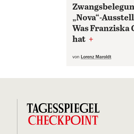
Zwangsbelegun
„Nova“-Ausstel
Was Franziska G
hat
+
von
Lorenz Maroldt