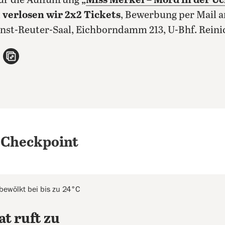
Für die Aufführung
„
Miss Merkel – Mord in der 
,
verlosen wir 2x2 Tickets
, Bewerbung per Mail 
rnst-Reuter-Saal, Eichborndamm 213, U-Bhf. Rein
n
atsApp teilen
per E-Mail teilen
Artikel aufrufen
 Checkpoint
 bewölkt bei bis zu 24°C
t ruft zu