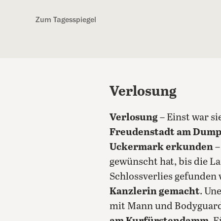
Kostenlos anmelden
Zum Tagesspiegel
Verlosung
Verlosung
– Einst war si
Freudenstadt am Dumpf
Uckermark erkunden
–
gewünscht hat, bis die La
Schlossverlies gefunden w
Kanzlerin gemacht
.
Une
mit Mann und Bodyguard –