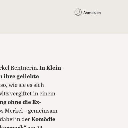
auf Facebook teilen
auf X teilen
per WhatsApp teilen
per E-Mail teilen
Artikel au
Teilen:
Anmelden
erkel Rentnerin.
In Klein-
 ihre geliebte
so, wie sie es sich
itz vergiftet in einem
ng ohne die Ex-
ss Merkel – gemeinsam
dabei in der
Komödie