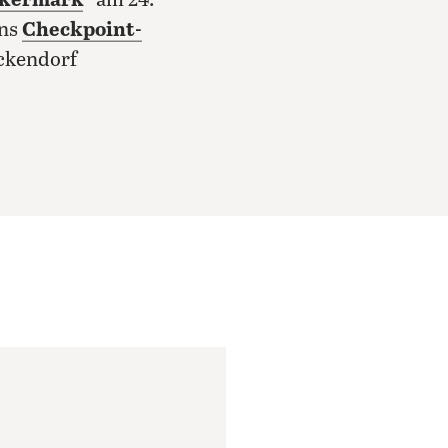
Uckermark
“
am 24.
ans
Checkpoint-
ickendorf