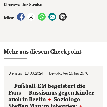
Eberswalder Straße
auf Facebook teilen
auf X teilen
per WhatsApp teilen
per E-Mail teilen
Artikel aufrufen
Teilen:
Mehr aus diesem Checkpoint
Dienstag, 18.06.2024
bewölkt bei 15 bis 25°C
+
Fußball-EM begeistert die
Fans
+
Rassismus gegen Kinder
auch in Berlin
+
Soziologe
Steffen Mau im Interview
+