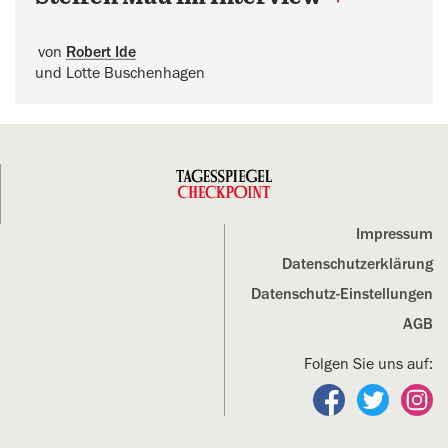
von
Robert Ide
und Lotte Buschenhagen
Impressum
Datenschutz­erklärung
Datenschutz-Einstellungen
AGB
Folgen Sie uns auf:
Folgen Sie un
Folgen S
Fo