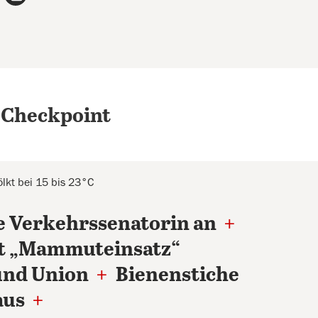
 Checkpoint
lkt bei 15 bis 23°C
ie Verkehrssenatorin an
+
et „Mammuteinsatz“
und Union
+
Bienenstiche
aus
+