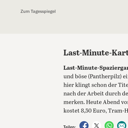
Kostenlos anmelden
Zum Tagesspiegel
Last-Minute-Kar
Last-Minute-Spazierga
und böse (Pantherpilz) e
hier klingt schon der Tite
nach der Arbeit durch de
merken.
Heute Abend von
kostet 8,50 Euro, Tram-H
auf Facebook teile
auf X teilen
per Wh
Teilen: