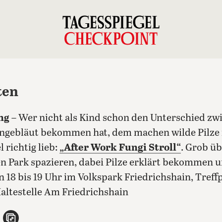
ten
ng
– Wer nicht als Kind schon den Unterschied zwis
ingebläut bekommen hat, dem machen wilde Pilze 
l richtig lieb:
„After Work Fungi Stroll“
. Grob üb
n Park spazieren, dabei Pilze erklärt bekommen u
 18 bis 19 Uhr im Volkspark Friedrichshain, Tre
altestelle Am Friedrichshain
n
atsApp teilen
per E-Mail teilen
Artikel aufrufen