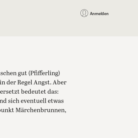
auf Facebook teilen
auf X teilen
per WhatsApp teilen
per E-Mail teilen
Artikel au
Teilen:
Anmelden
chen gut (Pfifferling)
in der Regel Angst. Aber
ersetzt bedeutet das:
nd sich eventuell etwas
ffpunkt Märchenbrunnen,