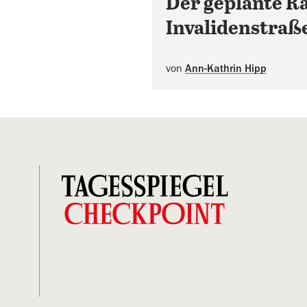
Der geplante R
Invalidenstra
von
Ann-Kathrin Hipp