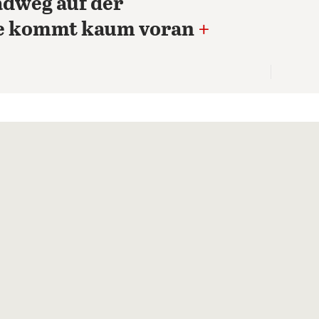
adweg auf der
ße kommt kaum voran
+