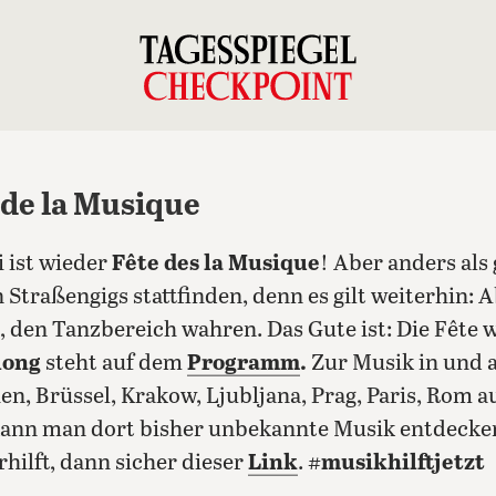
 de la Musique
i ist wieder
Fête des la Musique
! Aber anders al
Straßengigs stattfinden, denn es gilt weiterhin: 
 den Tanzbereich wahren. Das Gute ist: Die Fête 
long
steht auf dem
Programm
.
Zur Musik in und 
en, Brüssel, Krakow, Ljubljana, Prag, Paris, Rom a
 kann man dort bisher unbekannte Musik entdecke
rhilft, dann sicher dieser
Link
.
#musikhilftjetzt