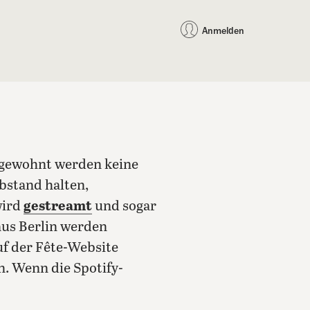
auf Facebook teilen
auf X teilen
per WhatsApp teilen
per E-Mail teilen
Artikel au
Teilen:
Anmelden
s gewohnt werden keine
Abstand halten,
wird
gestreamt
und sogar
aus Berlin werden
uf der Fête-Website
n.
Wenn die Spotify-