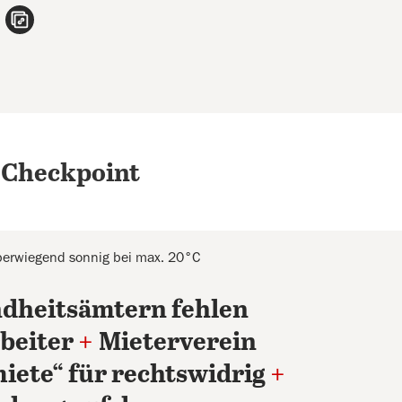
n
atsApp teilen
per E-Mail teilen
Artikel aufrufen
 Checkpoint
erwiegend sonnig bei max. 20°C
ndheitsämtern fehlen
beiter
+
Mieterverein
iete“ für rechtswidrig
+