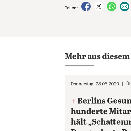
auf Facebook teile
auf X teilen
per Wh
Teilen:
Mehr aus diesem
Donnerstag, 28.05.2020
Üb
+
Berlins Gesu
hunderte Mitar
hält „Schattenm