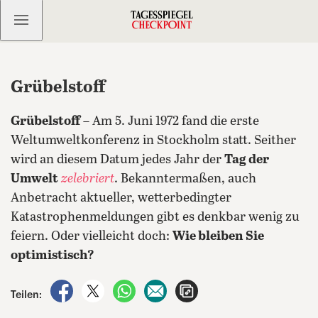
Kostenlos anmelden
Grübelstoff
Grübelstoff
– Am 5. Juni 1972 fand die erste
Weltumweltkonferenz in Stockholm statt. Seither
wird an diesem Datum jedes Jahr der
Tag der
Umwelt
zelebriert
. Bekanntermaßen, auch
Anbetracht aktueller, wetterbedingter
Katastrophenmeldungen gibt es denkbar wenig zu
feiern. Oder vielleicht doch:
Wie bleiben Sie
optimistisch?
auf Facebook teilen
auf X teilen
per WhatsApp teilen
per E-Mail teilen
Artikel aufrufen
Teilen: