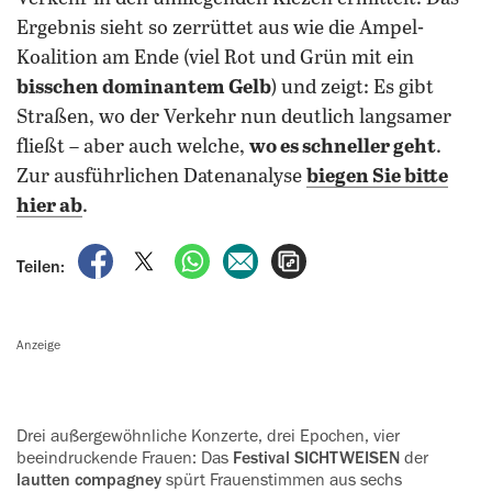
Ergebnis sieht so zerrüttet aus wie die Ampel-
Koalition am Ende (viel Rot und Grün mit ein
bisschen dominantem Gelb
) und zeigt: Es gibt
Straßen, wo der Verkehr nun deutlich langsamer
fließt – aber auch welche,
wo es schneller geht
.
Zur ausführlichen Datenanalyse
biegen Sie bitte
hier ab
.
auf Facebook teilen
auf X teilen
per WhatsApp teilen
per E-Mail teilen
Artikel aufrufen
Teilen:
Anzeige
Drei außergewöhnliche Konzerte, drei Epochen, vier
beeindruckende Frauen: Das
Festival SICHTWEISEN
der
‍lautten compagney
spürt Frauenstimmen aus sechs