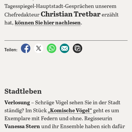
Tagesspiegel-Hauptstadt-Gesprächen unserem
Christian Tretbar
Chefredakteur
erzählt
hat,
können Sie hier nachlesen
.
auf Facebook teilen
auf X teilen
per WhatsApp teilen
per E-Mail teilen
Artikel aufrufen
Teilen:
Stadtleben
Verlosung
– Schräge Vögel sehen Sie in der Stadt
ständig? Im Stück
„Komische Vögel“
geht es um
Exemplare mit Federn und ohne. Regisseurin
Vanessa Stern
und ihr Ensemble haben sich dafür