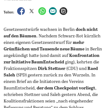
auf Facebook teilen
auf X teilen
per WhatsApp teilen
per E-Mail teilen
Artikel aufrufen
Teilen:
Gesetzesentwürfe wachsen in Berlin
doch nicht
auf den Bäumen
. Nachdem Schwarz-Rot kürzlich
einen eigenen Gesetzesentwurf für
mehr
Grünflächen und Tausende neue Bäume
in Berlin
angekündigt hatte (und damit auf
Konfrontation
zur Initiative BaumEntscheid
ging), kehrten die
Fraktionsspitzen
Dirk Stettner
(CDU) und
Raed
Saleh
(SPD) gestern zurück zu den Wurzeln. In
einem Brief an die Initiatoren des Vereins
BaumEntscheid,
der dem Checkpoint vorliegt
,
schrieben Stettner und Saleh gestern Abend, die
Koalitionsfraktionen seien „nach eingehender
Befassung und Beratung“ zu dem Schluss