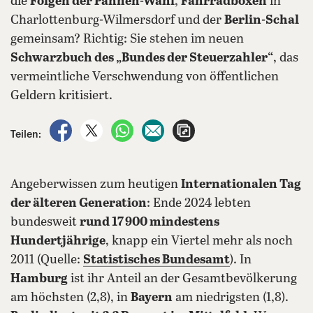
die
Folgen der Pannen-Wahl
,
Fahrradboxen
in
Charlottenburg-Wilmersdorf und der
Berlin-Schal
gemeinsam? Richtig: Sie stehen im neuen
Schwarzbuch des „Bundes der Steuerzahler“
, das
vermeintliche Verschwendung von öffentlichen
Geldern kritisiert.
auf Facebook teilen
auf X teilen
per WhatsApp teilen
per E-Mail teilen
Artikel aufrufen
Teilen:
Angeberwissen zum heutigen
Internationalen Tag
der älteren Generation
: Ende 2024 lebten
bundesweit
rund 17 900 mindestens
Hundertjährige
, knapp ein Viertel mehr als noch
2011 (Quelle:
Statistisches Bundesamt
). In
Hamburg
ist ihr Anteil an der Gesamtbevölkerung
am höchsten (2,8), in
Bayern
am niedrigsten (1,8).