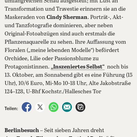
umfangreichen Schau ausgestellt; mit Lust an
Transformation und Travestie erinnern sie an die
Maskeraden von
Cindy Sherman
. Porträt-, Akt-
und Tanzfotografie dominieren, aber neben
Original-Fotoabzügen sind auch erstmals die
Pflanzenaquarelle zu sehen. Ihre Auffassung vom
Floralen („meine lebenden Modelle“) befördert
Orchidee, Lilie oder Passionsblume zu
Protagonistinnen.
„Inszeniertes Selbst“
noch bis
13. Oktober, am Sonnabend gibt es eine Führung (15
Uhr), 10/6 Euro, Mi-Mo 10-18 Uhr, Alte Jakobstraße
124–128, U-Bhf Kochstr./Hallesches Tor
auf Facebook teilen
auf X teilen
per WhatsApp teilen
per E-Mail teilen
Artikel aufrufen
Teilen:
Berlinbesuch
– Seit sieben Jahren dreht