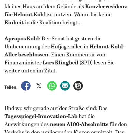
kleines Haus auf dem Gelände als
Kanzlerresidenz
für Helmut Kohl
zu nutzen. Wenn das keine
Einheit
in die Koalition bringt…
Apropos Kohl
: Der Senat hat gestern die
Umbenennung der Hofjägerallee in
Helmut-Kohl-
Allee beschlossen
. Einen Kommentar von
Finanzminister
Lars Klingbeil
(SPD) lesen Sie
weiter unten im Zitat.
auf Facebook teilen
auf X teilen
per WhatsApp teilen
per E-Mail teilen
Artikel aufrufen
Teilen:
Und wo wir gerade auf der Straße sind: Das
Tagesspiegel-Innovation-Lab
hat die
Auswirkungen des
neuen A100-Abschnitts
für den
Verkehr in den umliegenden Kiezen ermittelt. Das