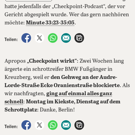
hatte jedenfalls der „Checkpoint-Podcast“, der vor
Gericht abgespielt wurde. Wer das gern nachhören
möchte:
Minute 33:23-35:05
.
auf Facebook teilen
auf X teilen
per WhatsApp teilen
per E-Mail teilen
Artikel aufrufen
Teilen:
Apropos
„Checkpoint wirkt“
: Zwei Wochen lang
ärgerte ein schrottreifer BMW Fußgänger in
Kreuzberg, weil er
den Gehweg an der Audre-
Lorde-Straße Ecke Oranienstraße blockierte
. Als
wir nachfragten,
ging auf einmal alles ganz
schnell
:
Montag im Kiekste, Dienstag auf dem
Schrottplatz
: Danke, Berlin!
auf Facebook teilen
auf X teilen
per WhatsApp teilen
per E-Mail teilen
Artikel aufrufen
Teilen: