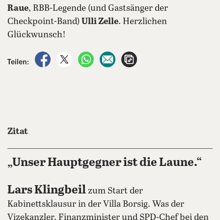
Raue
, RBB-Legende (und Gastsänger der
Checkpoint-Band)
Ulli Zelle
. Herzlichen
Glückwunsch!
auf Facebook teilen
auf X teilen
per WhatsApp teilen
per E-Mail teilen
Artikel aufrufen
Teilen:
Zitat
„Unser Hauptgegner ist die Laune.“
Lars Klingbeil
zum Start der
Kabinettsklausur in der Villa Borsig. Was der
Vizekanzler, Finanzminister und SPD-Chef bei den