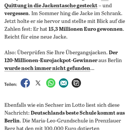
Quittung in die Jackentasche gesteckt
– und
vergessen
. Im Sommer hing die Jacke im Schrank.
Jetzt holte er sie hervor und stellte mit Blick auf die
Zahlen fest: Er hat
15,3 Millionen Euro gewonnen
.
Reicht für eine neue Jacke.
Also: Überprüfen Sie Ihre Übergangsjacken.
Der
120-Millionen-Eurojackpot-Gewinner
aus Berlin
wurde noch immer nicht gefunden
…
auf Facebook teilen
auf X teilen
per WhatsApp teilen
per E-Mail teilen
Artikel aufrufen
Teilen:
Ebenfalls wie ein Sechser im Lotto liest sich diese
Nachricht:
Deutschlands beste Schule kommt aus
Berlin
. Die Maria-Leo-Grundschule in Prenzlauer
Berg hat den mit 100.000 Euro dotierten