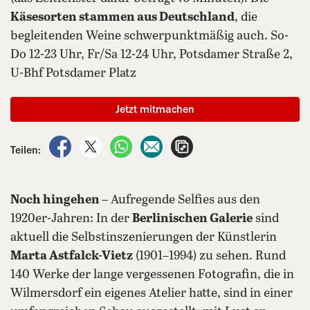
Käsesorten stammen aus Deutschland
, die
begleitenden Weine schwerpunktmäßig auch. So-
Do 12-23 Uhr, Fr/Sa 12-24 Uhr, Potsdamer Straße 2,
U-Bhf Potsdamer Platz
Jetzt mitmachen
auf Facebook teilen
auf X teilen
per WhatsApp teilen
per E-Mail teilen
Artikel aufrufen
Teilen:
Noch hingehen
– Aufregende Selfies aus den
1920er-Jahren: In der
Berlinischen Galerie
sind
aktuell die Selbstinszenierungen der Künstlerin
Marta Astfalck-Vietz
(1901–1994) zu sehen. Rund
140 Werke der lange vergessenen Fotografin, die in
Wilmersdorf ein eigenes Atelier hatte, sind in einer