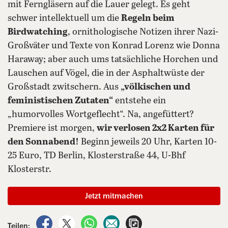
mit Ferngläsern auf die Lauer gelegt. Es geht
schwer intellektuell um die
Regeln beim
Birdwatching
, ornithologische Notizen ihrer Nazi-
Großväter und Texte von Konrad Lorenz wie Donna
Haraway; aber auch ums tatsächliche Horchen und
Lauschen auf Vögel, die in der Asphaltwüste der
Großstadt zwitschern. Aus
„völkischen und
feministischen Zutaten“
entstehe ein
„humorvolles Wortgeflecht“. Na, angefüttert?
Premiere ist morgen,
wir verlosen 2x2 Karten für
den Sonnabend!
Beginn jeweils 20 Uhr, Karten 10-
25 Euro, TD Berlin, Klosterstraße 44, U-Bhf
Klosterstr.
Jetzt mitmachen
auf Facebook teilen
auf X teilen
per WhatsApp teilen
per E-Mail teilen
Artikel aufrufen
Teilen: