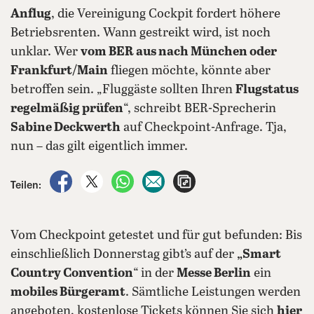
Anflug
, die Vereinigung Cockpit fordert höhere
Betriebsrenten. Wann gestreikt wird, ist noch
unklar. Wer
vom BER aus nach München oder
Frankfurt/Main
fliegen möchte, könnte aber
betroffen sein. „Fluggäste sollten Ihren
Flugstatus
regelmäßig prüfen
“, schreibt BER-Sprecherin
Sabine Deckwerth
auf Checkpoint-Anfrage. Tja,
nun – das gilt eigentlich immer.
auf Facebook teilen
auf X teilen
per WhatsApp teilen
per E-Mail teilen
Artikel aufrufen
Teilen:
Vom Checkpoint getestet und für gut befunden: Bis
einschließlich Donnerstag gibt’s auf der
„Smart
Country Convention
“ in der
Messe Berlin
ein
mobiles Bürgeramt
. Sämtliche Leistungen werden
angeboten, kostenlose Tickets können Sie sich
hier