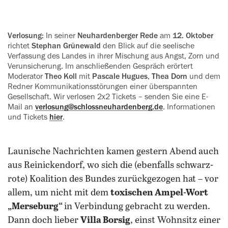
Verlosung:
In seiner
Neuhardenberger Rede
am
12. Oktober
richtet
‍Stephan Grünewald
den Blick auf die seelische
Verfassung des Landes in ‍ihrer Mischung aus Angst, Zorn und
‍Verunsicherung. Im anschließenden Gespräch erörtert
Moderator
Theo Koll
mit
Pascale Hugues
,
Thea Dorn
und dem
Redner Kommunikations­stö‍rungen einer überspannten
Gesellschaft. Wir verlosen 2x2 Tickets – senden Sie eine E-
Mail an
verlosung@schlossneuhardenberg.de
. Informationen
und Tickets
hier
.
Launische Nachrichten kamen gestern Abend auch
aus Reinickendorf, wo sich die (ebenfalls schwarz-
rote) Koalition des Bundes zurückgezogen hat – vor
allem, um nicht mit dem
toxischen Ampel-Wort
„Merseburg“
in Verbindung gebracht zu werden.
Dann doch lieber
Villa Borsig
, einst Wohnsitz einer