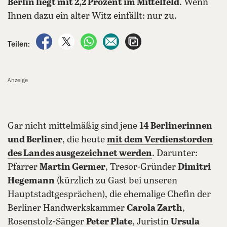
Berlin liegt mit 2,2 Prozent im Mittelfeld
. Wenn
Ihnen dazu ein alter Witz einfällt: nur zu.
auf Facebook teilen
auf X teilen
per WhatsApp teilen
per E-Mail teilen
Artikel aufrufen
Teilen:
Anzeige
Gar nicht mittelmäßig sind jene
14 Berlinerinnen
und Berliner
, die heute
mit dem Verdienstorden
des Landes ausgezeichnet werden
. Darunter:
Pfarrer
Martin Germer
, Tresor-Gründer
Dimitri
Hegemann
(kürzlich zu Gast bei unseren
Hauptstadtgesprächen), die ehemalige Chefin der
Berliner Handwerkskammer
Carola Zarth
,
Rosenstolz-Sänger
Peter Plate
, Juristin
Ursula