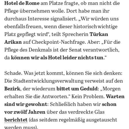
Hotel de Rome
am Platze fragte, ob man nicht die
Pflege übernehmen wolle. Dort habe man ihr
durchaus Interesse signalisiert.
„
Wir würden uns
ebenfalls freuen, wenn dieser historisch wichtige
Platz gepflegt wird“, teilt Sprecherin
Türkan
Arikan
auf Checkpoint-Nachfrage. Aber: „Für die
Pflege des Denkmals ist der Senat verantwortlich,
da
können wir als Hotel leider nichts tun
.“
Schade. Was jetzt kommt, können Sie sich denken:
Die Stadtentwicklungsverwaltung verweist auf den
Bezirk
, der wiederum
bittet um Geduld
: „Morgen
erhalten Sie die Antworten.“ Kein Problem.
Warten
sind wir gewohnt
: Schließlich haben wir
schon
vor zwölf Jahren
über das verdreckte Glas
berichtet
(das seitdem regelmäßig ausgetauscht
werden muss).