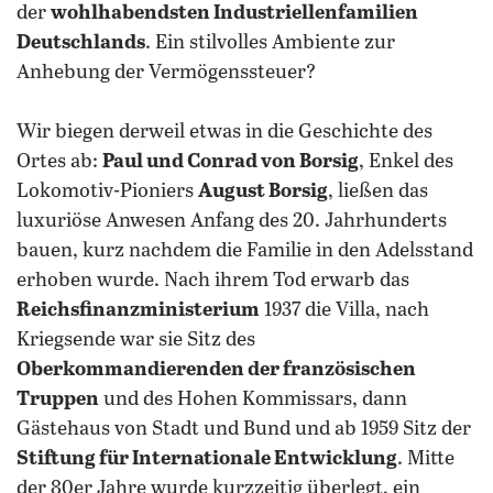
der
wohlhabendsten Industriellenfamilien
Deutschlands
. Ein stilvolles Ambiente zur
Anhebung der Vermögenssteuer?
Wir biegen derweil etwas in die Geschichte des
Ortes ab:
Paul und Conrad von Borsig
, Enkel des
Lokomotiv-Pioniers
August Borsig
, ließen das
luxuriöse Anwesen Anfang des 20. Jahrhunderts
bauen, kurz nachdem die Familie in den Adelsstand
erhoben wurde. Nach ihrem Tod erwarb das
Reichsfinanzministerium
1937 die Villa, nach
Kriegsende war sie Sitz des
Oberkommandierenden der französischen
Truppen
und des Hohen Kommissars, dann
Gästehaus von Stadt und Bund und ab 1959 Sitz der
Stiftung für Internationale Entwicklung
. Mitte
der 80er Jahre wurde kurzzeitig überlegt, ein