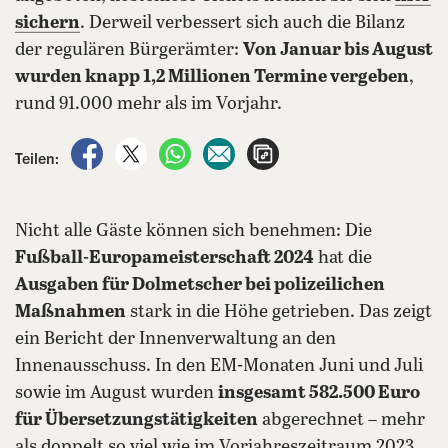
sichern
. Derweil verbessert sich auch die Bilanz
der regulären Bürgerämter:
Von Januar bis August
wurden knapp 1,2 Millionen Termine vergeben
,
rund 91.000 mehr als im Vorjahr.
auf Facebook teilen
auf X teilen
per WhatsApp teilen
per E-Mail teilen
Artikel aufrufen
Teilen:
Nicht alle Gäste können sich benehmen: Die
Fußball-Europameisterschaft 2024
hat die
Ausgaben für Dolmetscher bei polizeilichen
Maßnahmen
stark in die Höhe getrieben. Das zeigt
ein Bericht der Innenverwaltung an den
Innenausschuss. In den EM-Monaten Juni und Juli
sowie im August wurden
insgesamt 582.500 Euro
für Übersetzungstätigkeiten
abgerechnet – mehr
als doppelt so viel wie im Vorjahreszeitraum 2023.