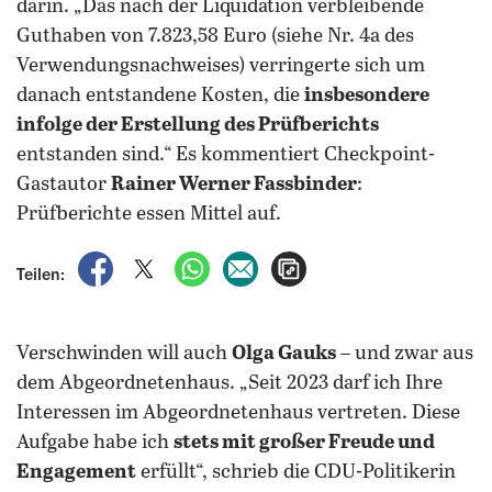
darin. „Das nach der Liquidation verbleibende
Guthaben von 7.823,58 Euro (siehe Nr. 4a des
Verwendungsnachweises) verringerte sich um
danach entstandene Kosten, die
insbesondere
infolge der Erstellung des Prüfberichts
entstanden sind.“ Es kommentiert Checkpoint-
Gastautor
Rainer Werner Fassbinder
:
Prüfberichte essen Mittel auf.
auf Facebook teilen
auf X teilen
per WhatsApp teilen
per E-Mail teilen
Artikel aufrufen
Teilen:
Verschwinden will auch
Olga Gauks
– und zwar aus
dem Abgeordnetenhaus. „Seit 2023 darf ich Ihre
Interessen im Abgeordnetenhaus vertreten. Diese
Aufgabe habe ich
stets mit großer Freude und
Engagement
erfüllt“, schrieb die CDU-Politikerin