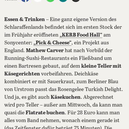
Essen & Trinken
– Eine ganz eigene Version des
Schlaraffenlands befindet sich im ersten Stock der
im Frühjahr eröffneten
„KERB Food Hall“
am
Sonycenter:
„
Pick & Cheese“
, ein Projekt aus
England.
Mathew Carver
hat nach Vorbild der
Running-Sushi-Restaurants ein Fließband um
einen Bartresen gebaut, auf dem
kleine Teller mit
Käsegerichten
vorbeifahren. Deichkäse
kombiniert er mit Sauerkraut, zum Berliner Blau
von Urstrom passt das Rosengelee Turkish Delight.
Und ja, es gibt auch
Käsekuchen
. Abgerechnet
wird pro Teller – außer am Mittwoch, da kann man
quasi die
Flatrate buchen
. Für 28 Euro kann man
alles vom Band nehmen, wonach einem gerade ist
(das Zeitfenster dafür beträgt 75 Minuten). Die