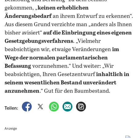
gekommen, „
keinen erheblichen
Änderungsbedarf
an ihrem Entwurf zu erkennen“.
Aus diesem Grund verzichte man „anders als Ihnen
bisher avisiert“
auf die Einbringung eines eigenen
Gesetzgebungsverfahrens
. „Vielmehr
beabsichtigen wir, etwaige Veränderungen
im
Wege der normalen parlamentarischen
Befassung
vorzunehmen.“ Und weiter: „Wir
beabsichtigen, Ihren Gesetzentwurf
inhaltlich in
seinem wesentlichen Bestand unverändert
anzunehmen
.“ Gut für den Baumbestand.
auf Facebook teilen
auf X teilen
per WhatsApp teilen
per E-Mail teilen
Artikel aufrufen
Teilen:
Anzeige