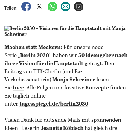
auf Facebook teilen
auf X teilen
per WhatsApp teilen
per E-Mail teilen
Artikel aufrufen
Teilen:
Machen statt Meckern:
Für unsere neue
Serie
„Berlin 2030“
haben wir
50 Ideengeber nach
ihrer Vision für die Hauptstadt
gefragt. Den
Beitrag von IHK-Chefin (und Ex-
Verkehrssenatorin)
Manja Schreiner
lesen
Sie
hier
. Alle Folgen und kreative Konzepte finden
Sie täglich online
unter
tagesspiegel.de/berlin2030
.
Vielen Dank für dutzende Mails mit spannenden
Ideen! Leserin
Jeanette Köbisch
hat gleich drei