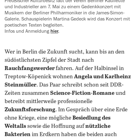
Preußischer Kulturbesitz lädt der Verein Berliner Kaufleute
und Industrieller am 7. Mai zu einem Gedenkkonzert mit
Musikern der Berliner Philharmoniker in die James-Simon-
Galerie. Schauspielerin Martina ‍Gedeck wird das Konzert mit
poetischen Texten begleiten.
Infos und Anmeldung
hier
.
Wer in Berlin die Zukunft sucht, kann bis an den
südöstlichsten Zipfel der Stadt nach
Rauchfangswerder
fahren. Auf der Halbinsel in
Treptow-Köpenick wohnen
Angela und Karlheinz
Steinmüller
. Das Paar schreibt schon seit DDR-
Zeiten zusammen
Science-Fiction-Romane
und
betreibt mittlerweile professionelle
Zukunftsforschung
. Im Gespräch über eine Erde
ohne Kriege, eine mögliche
Besiedlung des
Weltalls
sowie die Hoffnung auf
nützliche
Bakterien
im Erdkern haben die beiden auch