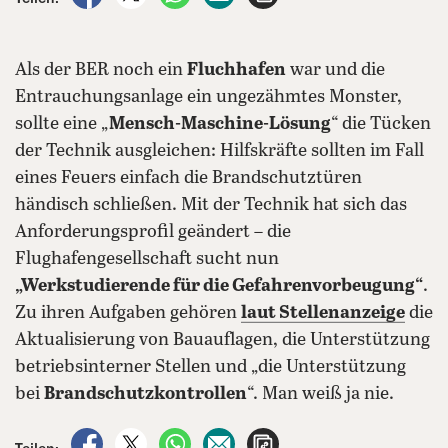
Als der BER noch ein
Fluchhafen
war und die
Entrauchungsanlage ein ungezähmtes Monster,
sollte eine „
Mensch-Maschine-Lösung
“ die Tücken
der Technik ausgleichen: Hilfskräfte sollten im Fall
eines Feuers einfach die Brandschutztüren
händisch schließen. Mit der Technik hat sich das
Anforderungsprofil geändert – die
Flughafengesellschaft sucht nun
„Werkstudierende für die Gefahrenvorbeugung“
.
Zu ihren Aufgaben gehören
laut Stellenanzeige
die
Aktualisierung von Bauauflagen, die Unterstützung
betriebsinterner Stellen und „die Unterstützung
bei
Brandschutzkontrollen
“. Man weiß ja nie.
auf Facebook teilen
auf X teilen
per WhatsApp teilen
per E-Mail teilen
Artikel aufrufen