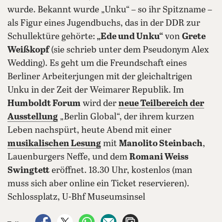
wurde. Bekannt wurde „Unku“ – so ihr Spitzname –
als Figur eines Jugendbuchs, das in der DDR zur
Schullektüre gehörte:
„Ede und Unku“
von
Grete
Weißkopf
(sie schrieb unter dem Pseudonym Alex
Wedding). Es geht um die Freundschaft eines
Berliner Arbeiterjungen mit der gleichaltrigen
Unku in der Zeit der Weimarer Republik. Im
Humboldt Forum
wird der
neue Teilbereich der
Ausstellung
„Berlin Global“, der ihrem kurzen
Leben nachspürt, heute Abend mit einer
musikalischen Lesung
mit
Manolito Steinbach
,
Lauenburgers Neffe, und dem
Romani Weiss
Swingtett
eröffnet. 18.30 Uhr, kostenlos (man
muss sich aber online ein Ticket reservieren).
Schlossplatz, U-Bhf Museumsinsel
auf Facebook teilen
auf X teilen
per WhatsApp teilen
per E-Mail teilen
Artikel aufrufen