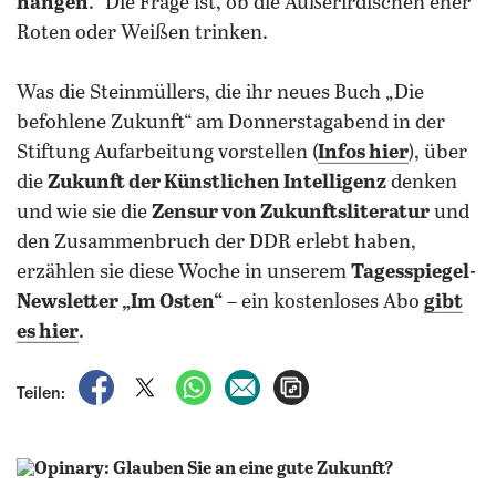
hängen
.“ Die Frage ist, ob die Außerirdischen eher
Roten oder Weißen trinken.
Was die Steinmüllers, die ihr neues Buch „Die
befohlene Zukunft“ am Donnerstagabend in der
Stiftung Aufarbeitung vorstellen (
Infos hier
), über
die
Zukunft der Künstlichen Intelligenz
denken
und wie sie die
Zensur von Zukunftsliteratur
und
den Zusammenbruch der DDR erlebt haben,
erzählen sie diese Woche in unserem
Tagesspiegel-
Newsletter „Im Osten“
– ein kostenloses Abo
gibt
es hier
.
auf Facebook teilen
auf X teilen
per WhatsApp teilen
per E-Mail teilen
Artikel aufrufen
Teilen: