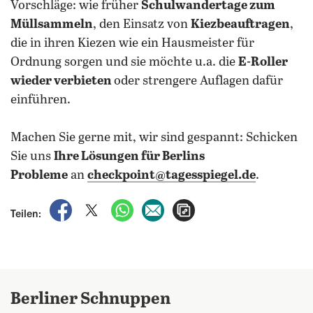
Vorschläge: wie früher
Schulwandertage zum
Müllsammeln
, den Einsatz von
Kiezbeauftragen
,
die in ihren Kiezen wie ein Hausmeister für
Ordnung sorgen und sie möchte u.a. die
E-Roller
wieder verbieten
oder strengere Auflagen dafür
einführen.
Machen Sie gerne mit, wir sind gespannt: Schicken
Sie uns
Ihre Lösungen für Berlins
Probleme
an
checkpoint@tagesspiegel.de
.
auf Facebook teilen
auf X teilen
per WhatsApp teilen
per E-Mail teilen
Artikel aufrufen
Teilen:
Berliner Schnuppen