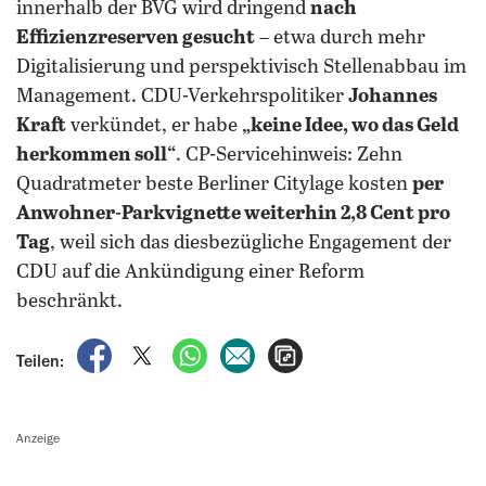
innerhalb der BVG wird dringend
nach
Effizienzreserven gesucht
– etwa durch mehr
Digitalisierung und perspektivisch Stellenabbau im
Management. CDU-Verkehrspolitiker
Johannes
Kraft
verkündet, er habe
„keine Idee, wo das Geld
herkommen soll“
. CP-Servicehinweis: Zehn
Quadratmeter beste Berliner Citylage kosten
per
Anwohner-Parkvignette weiterhin 2,8 Cent pro
Tag
, weil sich das diesbezügliche Engagement der
CDU auf die Ankündigung einer Reform
beschränkt.
auf Facebook teilen
auf X teilen
per WhatsApp teilen
per E-Mail teilen
Artikel aufrufen
Teilen:
Anzeige