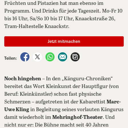
Früchten und Pistazien hat man ebenso im
Programm. Und Drinks für jede Tageszeit. Mo-Fr 10
bis 16 Uhr, Sa/So 10 bis 17 Uhr, Knaackstraße 26,
Tram-Haltestelle Knaackstr.
Jetzt mitmachen
auf Facebook teilen
auf X teilen
per WhatsApp teilen
per E-Mail teilen
Artikel aufrufen
Teilen:
Noch hingehen
– In den „Känguru-Chroniken“
bereitet das Wort Kleinkunst der Hauptfigur (von
Beruf: Kleinkünstler) schon fast physische
Schmerzen – aufgetreten ist der Kabarettist
Marc-
Uwe Kling
in Begleitung seines vorlauten Kängurus
damit wiederholt im
Mehringhof-Theater
. Und
nicht nur er: Die Bühne macht seit 40 Jahren