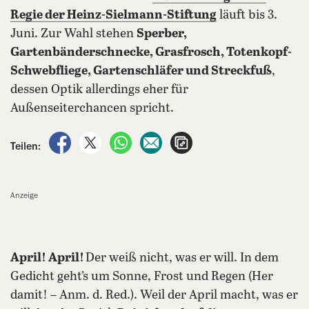
Regie der Heinz-Sielmann-Stiftung
läuft bis 3.
Juni. Zur Wahl stehen
Sperber,
Gartenbänderschnecke, Grasfrosch, Totenkopf-
Schwebfliege, Gartenschläfer und Streckfuß
,
dessen Optik allerdings eher für
Außenseiterchancen spricht.
auf Facebook teilen
auf X teilen
per WhatsApp teilen
per E-Mail teilen
Artikel aufrufen
Teilen:
Anzeige
April! April!
Der weiß nicht, was er will. In dem
Gedicht geht’s um Sonne, Frost und Regen (Her
damit! – Anm. d. Red.). Weil der April macht, was er