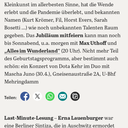
Kleinkunst im allerbesten Sinne, hat die Wende
erlebt und die Pandemie überlebt, und bekannten
Namen (Kurt Krömer, Fil, Horst Evers, Sarah
Bosetti ...) wie noch unbekannten Talenten Raum
gegeben. Das
Jubiläum mitfeiern
kann man noch
bis Sonnabend, u.a. morgen mit
Max Uthoff
und
„Alles im Wunderland“
(20 Uhr). Nicht mehr Teil
des Geburtstagsprogramms, aber bestimmt auch
schön: ein Konzert von Dota Kehr im Duo mit
Mascha Juno (30.4.), Gneisenaustraße 2A, U-Bhf
Mehringdamm
auf Facebook teilen
auf X teilen
per WhatsApp teilen
per E-Mail teilen
Artikel aufrufen
Teilen:
Last-Minute-Lesung
–
Erna Lauenburger
war
eine Berliner Sintiza, die in Auschwitz ermordet