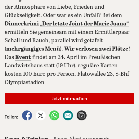
der Atmosphäre von Liebe, Frieden und
Glückseligkeit. Oder war es ein Unfall? Bei dem
Dinnerkrimi
„
Der letzte Joint der Marie Juana
“
ermitteln Sie gemeinsam mit einem Ermittlerpaar
Schall und Rauch, parallel wird getafelt
(
mehrgängiges Menü
).
Wir verlosen zwei Plätze!
Das
Event
findet am 24. April im Preußischen
Landwirtshaus statt (19 Uhr), reguläre Karten
kosten 100 Euro pro Person. Flatowallee 23, S-Bhf
Olympiastadion
Jetzt mitmachen
auf Facebook teilen
auf X teilen
per WhatsApp teilen
per E-Mail teilen
Artikel aufrufen
Teilen: