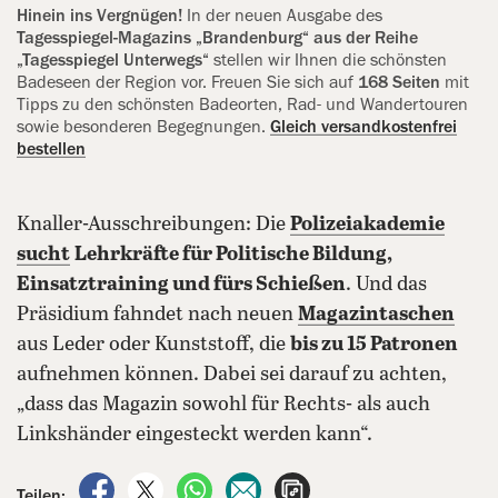
Hinein ins Vergnügen!
In der neuen Ausgabe des
Tagesspiegel-Magazins „Brandenburg“ aus der Reihe
„Tagesspiegel Unterwegs“
stellen wir Ihnen die schönsten
Badeseen der Region vor. Freuen Sie sich auf
168 Seiten
mit
Tipps zu den schönsten Badeorten, Rad- und Wandertouren
sowie besonderen Begegnungen.
Gleich versandkostenfrei
bestellen
Knaller-Ausschreibungen: Die
Polizeiakademie
sucht
Lehrkräfte für Politische Bildung,
Einsatztraining und fürs Schießen
. Und das
Präsidium fahndet nach neuen
Magazintaschen
aus Leder oder Kunststoff, die
bis zu 15 Patronen
aufnehmen können. Dabei sei darauf zu achten,
„dass das Magazin sowohl für Rechts- als auch
Linkshänder eingesteckt werden kann“.
auf Facebook teilen
auf X teilen
per WhatsApp teilen
per E-Mail teilen
Artikel aufrufen
Teilen: