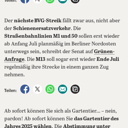
Teilen:
Der
nächste BVG-Streik
fällt zwar aus, nicht aber
der
Schienenersatzverkehr
. Die
Straßenbahnlinien M1 und 50
sollen erst wieder
ab Anfang Juli planmäßig im Berliner Nordosten
unterwegs sein, schreibt der Senat auf
Grünen-
Anfrage
. Die
M13
soll sogar erst wieder
Ende Juli
regelmäßig ihre Strecke in einem ganzen Zug
nehmen.
auf Facebook teilen
auf X teilen
per WhatsApp teilen
per E-Mail teilen
Artikel aufrufen
Teilen:
Ab sofort können Sie sich als Gartentier… – nein,
pardon! Ab sofort können Sie
das Gartentier des
Jahres 2025 wählen
. Die
Abstimmung unter