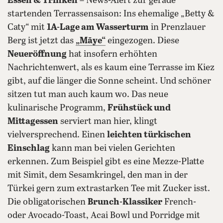
Essen & Trinken
– News-Alert zur gerade
startenden Terrassensaison: Ins ehemalige „Betty &
Caty“ mit
1A-Lage am Wasserturm
in Prenzlauer
Berg ist jetzt das
„Māye“
eingezogen. Diese
Neueröffnung
hat insofern erhöhten
Nachrichtenwert, als es kaum eine Terrasse im Kiez
gibt, auf die länger die Sonne scheint. Und schöner
sitzen tut man auch kaum wo. Das neue
kulinarische Programm,
Frühstück und
Mittagessen
serviert man hier, klingt
vielversprechend. Einen
leichten türkischen
Einschlag
kann man bei vielen Gerichten
erkennen. Zum Beispiel gibt es eine Mezze-Platte
mit Simit, dem Sesamkringel, den man in der
Türkei gern zum extrastarken Tee mit Zucker isst.
Die obligatorischen
Brunch-Klassiker
French-
oder Avocado-Toast, Acai Bowl und Porridge mit