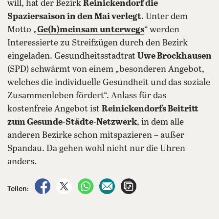
will, hat der Bezirk
Reinickendorf die
Spaziersaison in den Mai verlegt
. Unter dem
Motto „
Ge(h)meinsam unterwegs
“ werden
Interessierte zu Streifzügen durch den Bezirk
eingeladen. Gesundheitsstadtrat
Uwe Brockhausen
(SPD) schwärmt von einem „besonderen Angebot,
welches die individuelle Gesundheit und das soziale
Zusammenleben fördert“. Anlass für das
kostenfreie Angebot ist
Reinickendorfs Beitritt
zum Gesunde-Städte-Netzwerk
, in dem alle
anderen Bezirke schon mitspazieren – außer
Spandau. Da gehen wohl nicht nur die Uhren
anders.
auf Facebook teilen
auf X teilen
per WhatsApp teilen
per E-Mail teilen
Artikel aufrufen
Teilen: