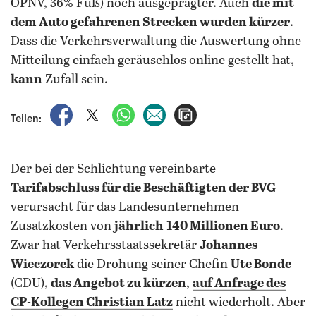
ÖPNV, 36% Fuß) noch ausgeprägter. Auch
die mit
dem Auto gefahrenen Strecken wurden kürzer
.
Dass die Verkehrsverwaltung die Auswertung ohne
Mitteilung einfach geräuschlos online gestellt hat,
kann
Zufall sein.
auf Facebook teilen
auf X teilen
per WhatsApp teilen
per E-Mail teilen
Artikel aufrufen
Teilen:
Der bei der Schlichtung vereinbarte
Tarifabschluss für die Beschäftigten der BVG
verursacht für das Landesunternehmen
Zusatzkosten von
jährlich
140 Millionen Euro
.
Zwar hat Verkehrsstaatssekretär
Johannes
Wieczorek
die Drohung seiner Chefin
Ute Bonde
(CDU),
das Angebot zu kürzen
,
auf Anfrage des
CP-Kollegen
Christian Latz
nicht wiederholt. Aber