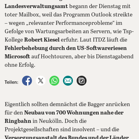
Landesverwaltungsamt
begann der Dienstag mit
toter Mailbox, weil das Programm Outlook streikte
– wegen „relevanter Performanceprobleme“ im
Gefolge von Wartungsarbeiten an Servern, wie Tsp-
Kollege
Robert Kiesel
erfuhr. Laut ITDZ läuft die
Fehlerbehebung durch den US-Softwareriesen
Microsoft
auf Hochtouren, aber bis Dienstagabend
ohne Erfolg.
auf Facebook teilen
auf X teilen
per WhatsApp teilen
per E-Mail teilen
Artikel aufrufen
Teilen:
Eigentlich sollten demnächst die Bagger anrücken
für den
Neubau von 700 Wohnungen nahe der
Ringbahn
in Neukölln. Doch die
Projektgesellschaften sind insolvent – und die
Versorgungsanstalt des Bundes und der Länder