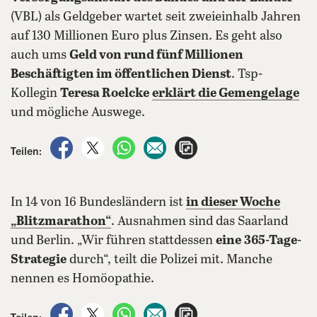
(VBL) als Geldgeber wartet seit zweieinhalb Jahren
auf 130 Millionen Euro plus Zinsen. Es geht also
auch ums
Geld von rund fünf Millionen
Beschäftigten im öffentlichen Dienst
. Tsp-
Kollegin
Teresa Roelcke
erklärt die Gemengelage
und mögliche Auswege.
auf Facebook teilen
auf X teilen
per WhatsApp teilen
per E-Mail teilen
Artikel aufrufen
Teilen:
In 14 von 16 Bundesländern ist
in dieser Woche
„Blitzmarathon“
. Ausnahmen sind das Saarland
und Berlin. „Wir führen stattdessen
eine
365-Tage-
Strategie
durch“, teilt die Polizei mit. Manche
nennen es Homöopathie.
auf Facebook teilen
auf X teilen
per WhatsApp teilen
per E-Mail teilen
Artikel aufrufen