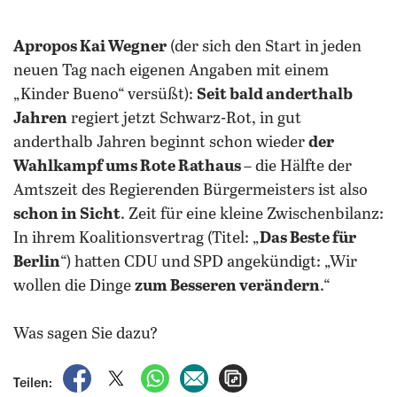
Apropos Kai Wegner
(der sich den Start in jeden
neuen Tag nach eigenen Angaben mit einem
„Kinder Bueno“ versüßt):
Seit bald anderthalb
Jahren
regiert jetzt Schwarz-Rot, in gut
anderthalb Jahren beginnt schon wieder
der
Wahlkampf ums Rote Rathaus
– die Hälfte der
Amtszeit des Regierenden Bürgermeisters ist also
schon in Sicht
. Zeit für eine kleine Zwischenbilanz:
In ihrem Koalitionsvertrag (Titel: „
Das Beste für
Berlin
“) hatten CDU und SPD angekündigt: „Wir
wollen die Dinge
zum Besseren verändern
.“
Was sagen Sie dazu?
auf Facebook teilen
auf X teilen
per WhatsApp teilen
per E-Mail teilen
Artikel aufrufen
Teilen: