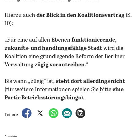
Hierzu auch
der
Blick in den Koalitionsvertrag
(S.
10):
„Für eine auf allen Ebenen
funktionierende,
zukunfts- und handlungsfähige Stadt
wird die
Koalition eine grundlegende Reform der Berliner
Verwaltung
zügig vorantreiben
.“
Bis wann „zügig“ ist,
steht dort allerdings nicht
(für weitere Informationen spielen Sie bitte
eine
Partie Betriebsstörungsbingo
).
auf Facebook teilen
auf X teilen
per WhatsApp teilen
per E-Mail teilen
Artikel aufrufen
Teilen:
Anzeige