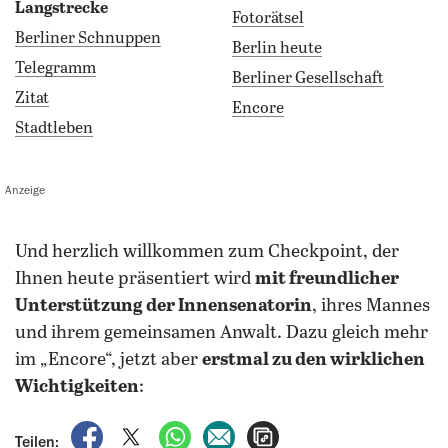
Langstrecke
Fotorätsel
Berliner Schnuppen
Berlin heute
Telegramm
Berliner Gesellschaft
Zitat
Encore
Stadtleben
Anzeige
und herzlich willkommen zum Checkpoint, der
Ihnen heute präsentiert wird
mit freundlicher
Unterstützung der Innensenatorin
, ihres Mannes
und ihrem gemeinsamen Anwalt. Dazu gleich mehr
im „Encore“, jetzt aber
erstmal zu den wirklichen
Wichtigkeiten
:
auf Facebook teilen
auf X teilen
per WhatsApp teilen
per E-Mail teilen
Artikel aufrufen
Teilen: