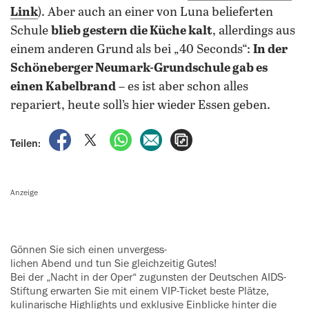
Link
). Aber auch an einer von Luna belieferten
Schule
blieb gestern die Küche kalt
, allerdings aus
einem anderen Grund als bei „40 Seconds“:
In der
Schöneberger Neumark-Grundschule gab es
einen Kabelbrand
– es ist aber schon alles
repariert, heute soll’s hier wieder Essen geben.
auf Facebook teilen
auf X teilen
per WhatsApp teilen
per E-Mail teilen
Artikel aufrufen
Teilen:
Anzeige
Gönnen Sie sich einen unvergess-
­lichen Abend und tun Sie gleichzeitig Gutes!
Bei der „Nacht in der Oper“ zugunsten der Deutschen AIDS-
Stiftung erwarten Sie mit einem VIP-Ticket beste Plätze,
kulinarische Highlights und exklusive Einblicke hinter die