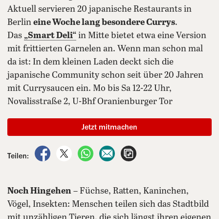
Aktuell servieren 20 japanische Restaurants in
Berlin
eine Woche lang besondere Currys
.
Das
„Smart Deli“
in Mitte bietet etwa eine Version
mit frittierten Garnelen an. Wenn man schon mal
da ist: In dem kleinen Laden deckt sich die
japanische Community schon seit über 20 Jahren
mit Currysaucen ein. Mo bis Sa 12-22 Uhr,
Novalisstraße 2, U-Bhf Oranienburger Tor
Jetzt mitmachen
auf Facebook teilen
auf X teilen
per WhatsApp teilen
per E-Mail teilen
Artikel aufrufen
Teilen:
Noch Hingehen
– Füchse, Ratten, Kaninchen,
Vögel, Insekten: Menschen teilen sich das Stadtbild
mit unzähligen Tieren, die sich längst ihren eigenen