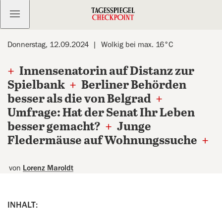
Kostenlos anmelden
Donnerstag, 12.09.2024
Wolkig bei max. 16°C
+
Innensenatorin auf Distanz zur
Spielbank
+
Berliner Behörden
besser als die von Belgrad
+
Umfrage: Hat der Senat Ihr Leben
besser gemacht?
+
Junge
Fledermäuse auf Wohnungssuche
+
von
Lorenz Maroldt
INHALT: