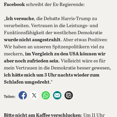
Facebook
schreibt der Ex-Regierende:
„
Ich versuche
, die Debatte Harris-Trump zu
verarbeiten. Vertrauen in die Leistungs- und
Funktionsfähigkeit der westlichen Demokratie
wurde nicht ausgestrahlt
. Aber etwas Positives:
Wir haben an unseren Spitzenpolitikern viel zu
meckern,
im Vergleich zu den USA können wir
aber noch zufrieden sein
. Vielleicht wäre es für
mein Vertrauen in die Demokratie besser gewesen,
ich hätte mich um 3 Uhr nachts wieder zum
Schlafen umgedreht
.“
auf Facebook teilen
auf X teilen
per WhatsApp teilen
per E-Mail teilen
Artikel aufrufen
Teilen:
Bitte nicht am Kaffee verschlucken
: Um 11 Uhr