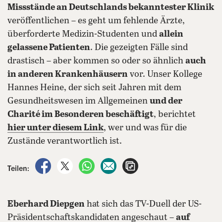
Missstände an Deutschlands bekanntester Klinik
veröffentlichen – es geht um fehlende Ärzte,
überforderte Medizin-Studenten und
allein
gelassene Patienten
. Die gezeigten Fälle sind
drastisch – aber kommen so oder so ähnlich
auch
in anderen Krankenhäusern
vor. Unser Kollege
Hannes Heine, der sich seit Jahren mit dem
Gesundheitswesen im Allgemeinen
und der
Charité im Besonderen beschäftigt
, berichtet
hier unter diesem Link
, wer und was für die
Zustände verantwortlich ist.
auf Facebook teilen
auf X teilen
per WhatsApp teilen
per E-Mail teilen
Artikel aufrufen
Teilen:
Eberhard Diepgen
hat sich das TV-Duell der US-
Präsidentschaftskandidaten angeschaut –
auf