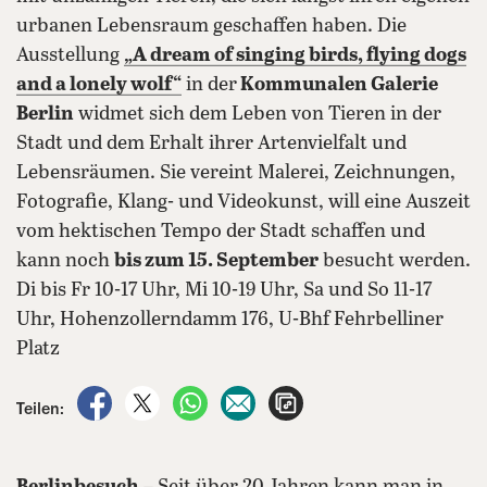
urbanen Lebensraum geschaffen haben. Die
Ausstellung
„A dream of singing birds, flying dogs
and a lonely wolf“
in der
Kommunalen Galerie
Berlin
widmet sich dem Leben von Tieren in der
Stadt und dem Erhalt ihrer Artenvielfalt und
Lebensräumen. Sie vereint Malerei, Zeichnungen,
Fotografie, Klang- und Videokunst, will eine Auszeit
vom hektischen Tempo der Stadt schaffen und
kann noch
bis zum 15. September
besucht werden.
Di bis Fr 10-17 Uhr, Mi 10-19 Uhr, Sa und So 11-17
Uhr, Hohenzollerndamm 176, U-Bhf Fehrbelliner
Platz
auf Facebook teilen
auf X teilen
per WhatsApp teilen
per E-Mail teilen
Artikel aufrufen
Teilen: