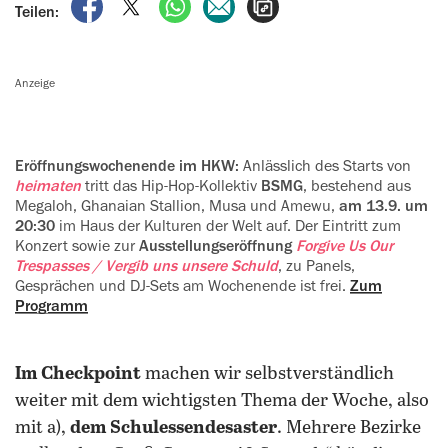
auf Facebook teilen
auf X teilen
per WhatsApp teilen
per E-Mail teilen
Artikel aufrufen
Teilen:
Anzeige
Eröffnungswochenende im HKW:
Anlässlich des Starts von
heimaten
tritt das Hip-Hop-Kollektiv
BSMG
, ‍bestehend aus
Megaloh, Ghanaian Stallion, Musa und Amewu,
am 13.9. um
20:30
im Haus der Kulturen der Welt auf. Der Eintritt zum
Konzert ‍sowie zur
Ausstellungseröffnung
Forgive Us Our
Trespasses / Vergib uns unsere Schuld
, zu Panels,
‍Gesprächen und DJ-Sets am Wochenende ist frei.
Zum
Programm
Im Checkpoint
machen wir selbstverständlich
weiter mit dem wichtigsten Thema der Woche, also
mit a),
dem Schulessendesaster
. Mehrere Bezirke