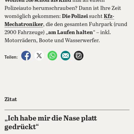
Wollten Sie schon als Kind
mal an einem
Polizeiauto herumschrauben? Dann ist Ihre Zeit
womöglich gekommen:
Die Polizei
sucht
Kfz-
Mechatroniker
, die den gesamten Fuhrpark (rund
2900 Fahrzeuge) „
am Laufen halten
“ – inkl.
Motorrädern, Boote und Wasserwerfer.
auf Facebook teilen
auf X teilen
per WhatsApp teilen
per E-Mail teilen
Artikel aufrufen
Teilen:
Zitat
„Ich habe mir die Nase platt
gedrückt“