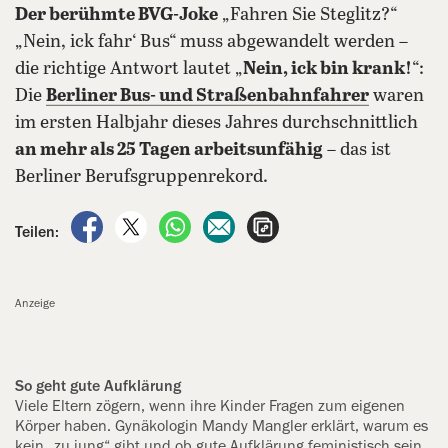
Der berühmte BVG-Joke
„Fahren Sie Steglitz?“
„Nein, ick fahr‘ Bus“ muss abgewandelt werden –
die richtige Antwort lautet „
Nein, ick bin krank!
“:
Die
Berliner Bus- und Straßenbahnfahrer
waren
im ersten Halbjahr dieses Jahres durchschnittlich
an mehr als 25 Tagen arbeitsunfähig
– das ist
Berliner Berufsgruppenrekord.
auf Facebook teilen
auf X teilen
per WhatsApp teilen
per E-Mail teilen
Artikel aufrufen
Teilen:
Anzeige
So geht gute Aufklärung
Viele Eltern zögern, wenn ihre Kinder Fragen zum eigenen
Körper haben. Gynäkologin Mandy Mangler erklärt, warum es
kein „zu jung“ gibt und ob gute Aufklärung feministisch sein