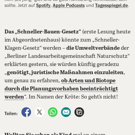
sollte. Jetzt auf
Spotify
,
Apple Podcasts
und
Tagesspiegel.de
.
Das „Schneller-Bauen-Gesetz“
(erste Lesung heute
im Abgeordnetenhaus) könnte zum „Schneller-
Klagen-Gesetz“ werden –
die Umweltverbände
der
„Berliner Landesarbeitsgemeinschaft Naturschutz“
erklärten gestern, sie würden künftig geradezu
„
genötigt, juristische Maßnahmen einzuleiten
,
um genau zu erfahren,
ob Arten und Biotope
durch die Planungsvorhaben
beeinträchtigt
werden
“. Im Namen der Kröte: So geht’s nicht!
auf Facebook teilen
auf X teilen
per WhatsApp teilen
per E-Mail teilen
Artikel aufrufen
Teilen: