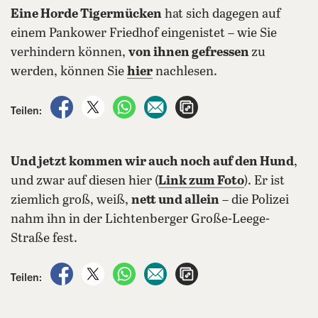
Eine Horde Tigermücken
hat sich dagegen auf
einem Pankower Friedhof eingenistet – wie Sie
verhindern können,
von ihnen gefressen
zu
werden, können Sie
hier
nachlesen.
auf Facebook teilen
auf X teilen
per WhatsApp teilen
per E-Mail teilen
Artikel aufrufen
Teilen:
Und jetzt kommen wir auch noch auf den Hund
,
und zwar auf diesen hier (
Link zum Foto
). Er ist
ziemlich groß, weiß,
nett und allein
– die Polizei
nahm ihn in der Lichtenberger Große-Leege-
Straße fest.
auf Facebook teilen
auf X teilen
per WhatsApp teilen
per E-Mail teilen
Artikel aufrufen
Teilen: