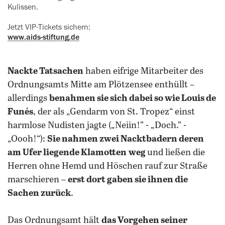
‍Kulissen.
Jetzt VIP-Tickets sichern:
www.aids-stiftung.de
Nackte Tatsachen
haben eifrige Mitarbeiter des
Ordnungsamts Mitte am Plötzensee enthüllt –
allerdings
benahmen sie sich dabei so wie Louis de
Funés
, der als „Gendarm von St. Tropez“ einst
harmlose Nudisten jagte („Neiin!” - „Doch.” -
„Oooh!“):
Sie nahmen zwei Nacktbadern deren
am Ufer liegende Klamotten
weg
und ließen die
Herren ohne Hemd und Höschen rauf zur Straße
marschieren –
erst dort gaben sie ihnen die
Sachen zurück
.
Das Ordnungsamt hält
das Vorgehen seiner