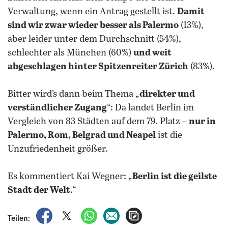
Verwaltung, wenn ein Antrag gestellt ist.
Damit
sind wir zwar wieder besser als Palermo
(13%),
aber leider unter dem Durchschnitt (54%),
schlechter als München (60%)
und weit
abgeschlagen hinter Spitzenreiter Zürich
(83%).
Bitter wird’s dann beim Thema „
direkter und
verständlicher Zugang
“: Da landet Berlin im
Vergleich von 83 Städten auf dem 79. Platz –
nur in
Palermo, Rom, Belgrad und Neapel
ist die
Unzufriedenheit größer.
Es kommentiert Kai Wegner: „
Berlin ist die geilste
Stadt der Welt
.“
auf Facebook teilen
auf X teilen
per WhatsApp teilen
per E-Mail teilen
Artikel aufrufen
Teilen: