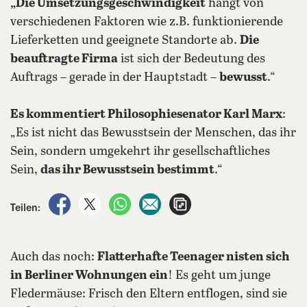
„Die Umsetzungsgeschwindigkeit
hängt von
verschiedenen Faktoren wie z.B. funktionierende
Lieferketten und geeignete Standorte ab.
Die
beauftragte Firma
ist sich der Bedeutung des
Auftrags – gerade in der Hauptstadt –
bewusst
.“
Es kommentiert Philosophiesenator Karl Marx
:
„Es ist nicht das Bewusstsein der Menschen, das ihr
Sein, sondern umgekehrt ihr gesellschaftliches
Sein,
das ihr Bewusstsein bestimmt
.“
auf Facebook teilen
auf X teilen
per WhatsApp teilen
per E-Mail teilen
Artikel aufrufen
Teilen:
Auch das noch:
Flatterhafte Teenager nisten sich
in Berliner Wohnungen ein
! Es geht um junge
Fledermäuse: Frisch den Eltern entflogen, sind sie