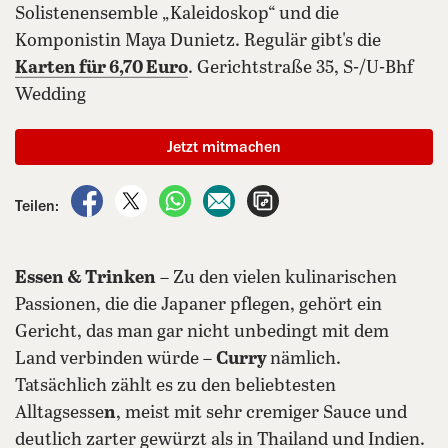
Solistenensemble „Kaleidoskop“ und die
Komponistin Maya Dunietz. Regulär gibt's die
Karten für 6,70 Euro
. Gerichtstraße 35, S-/U-Bhf
Wedding
Jetzt mitmachen
auf Facebook teilen
auf X teilen
per WhatsApp teilen
per E-Mail teilen
Artikel aufrufen
Teilen:
Essen & Trinken
– Zu den vielen kulinarischen
Passionen, die die Japaner pflegen, gehört ein
Gericht, das man gar nicht unbedingt mit dem
Land verbinden würde –
Curry
nämlich.
Tatsächlich zählt es zu den beliebtesten
Alltagsesse
n
, meist mit sehr cremiger Sauce und
deutlich zarter gewürzt als in Thailand und Indien.