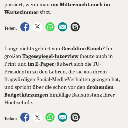
passiert, wenn man
um Mitternacht noch im
Wartezimmer
sitzt.
auf Facebook teilen
auf X teilen
per WhatsApp teilen
per E-Mail teilen
Artikel aufrufen
Teilen:
Lange nichts gehört von
Geraldine Rauch
? Im
großen
Tagesspiegel-Interview
(heute auch in
Print und
im E-Paper
) äußert sich die TU-
Präsidentin zu den Lehren, die sie aus ihrem
fragwürdigen Social-Media-Verhalten gezogen hat,
und spricht über die schon vor den
drohenden
Budgetkürzungen
hinfällige Bausubstanz ihrer
Hochschule.
auf Facebook teilen
auf X teilen
per WhatsApp teilen
per E-Mail teilen
Artikel aufrufen
Teilen: