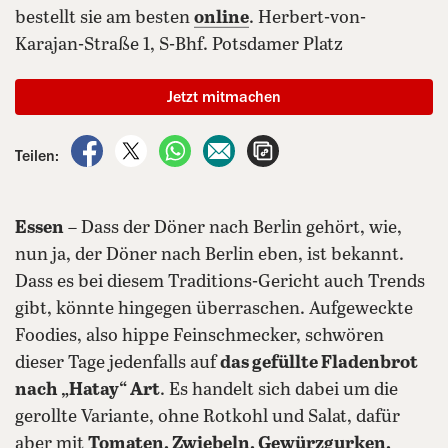
bestellt sie am besten
online
. Herbert-von-
Karajan-Straße 1, S-Bhf. Potsdamer Platz
Jetzt mitmachen
auf Facebook teilen
auf X teilen
per WhatsApp teilen
per E-Mail teilen
Artikel aufrufen
Teilen:
Essen
– Dass der Döner nach Berlin gehört, wie,
nun ja, der Döner nach Berlin eben, ist bekannt.
Dass es bei diesem Traditions-Gericht auch Trends
gibt, könnte hingegen überraschen. Aufgeweckte
Foodies, also hippe Feinschmecker, schwören
dieser Tage jedenfalls auf
das gefüllte Fladenbrot
nach „Hatay“ Art
. Es handelt sich dabei um die
gerollte Variante, ohne Rotkohl und Salat, dafür
aber mit
Tomaten, Zwiebeln, Gewürzgurken,