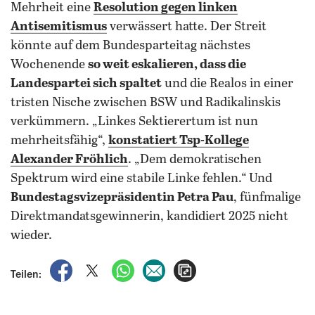
Mehrheit eine
Resolution gegen linken
Antisemitismus
verwässert hatte. Der Streit
könnte auf dem Bundesparteitag nächstes
Wochenende
so weit eskalieren, dass die
Landespartei sich spaltet
und die Realos in einer
tristen Nische zwischen BSW und Radikalinskis
verkümmern. „Linkes Sektierertum ist nun
mehrheitsfähig“,
konstatiert Tsp-Kollege
Alexander Fröhlich
. „Dem demokratischen
Spektrum wird eine stabile Linke fehlen.“ Und
Bundestagsvizepräsidentin Petra Pau
, fünfmalige
Direktmandatsgewinnerin, kandidiert 2025 nicht
wieder.
auf Facebook teilen
auf X teilen
per WhatsApp teilen
per E-Mail teilen
Artikel aufrufen
Teilen: