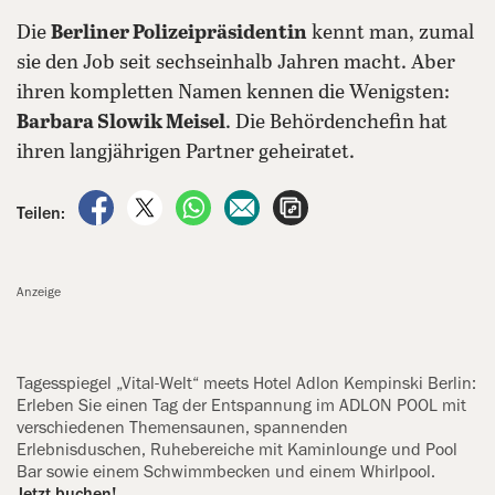
Die
Berliner Polizeipräsidentin
kennt man, zumal
sie den Job seit sechseinhalb Jahren macht. Aber
ihren kompletten Namen kennen die Wenigsten:
Barbara Slowik Meisel
. Die Behördenchefin hat
ihren langjährigen Partner geheiratet.
auf Facebook teilen
auf X teilen
per WhatsApp teilen
per E-Mail teilen
Artikel aufrufen
Teilen:
Anzeige
Tagesspiegel „Vital-Welt“ meets Hotel Adlon Kempinski Berlin:
Erleben Sie einen Tag der Entspannung im ADLON POOL mit
verschiedenen Themensaunen, spannenden
Erlebnisduschen, Ruhebereiche mit Kaminlounge und Pool
Bar sowie einem Schwimmbecken und einem Whirlpool.
Jetzt buchen!