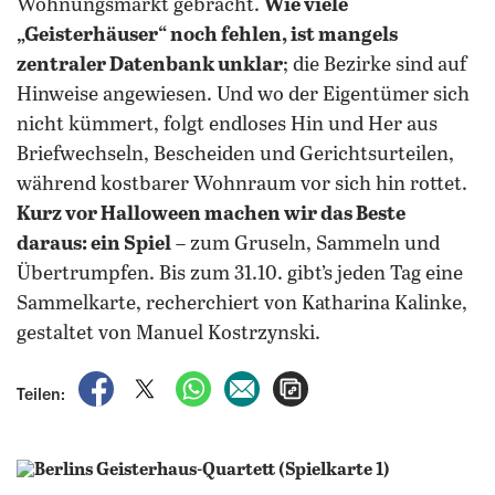
Wohnungsmarkt gebracht.
Wie viele
„Geisterhäuser“ noch fehlen, ist mangels
zentraler Datenbank unklar
; die Bezirke sind auf
Hinweise angewiesen. Und wo der Eigentümer sich
nicht kümmert, folgt endloses Hin und Her aus
Briefwechseln, Bescheiden und Gerichtsurteilen,
während kostbarer Wohnraum vor sich hin rottet.
Kurz vor Halloween machen wir das Beste
daraus: ein Spiel
– zum Gruseln, Sammeln und
Übertrumpfen. Bis zum 31.10. gibt’s jeden Tag eine
Sammelkarte, recherchiert von Katharina Kalinke,
gestaltet von Manuel Kostrzynski.
auf Facebook teilen
auf X teilen
per WhatsApp teilen
per E-Mail teilen
Artikel aufrufen
Teilen: