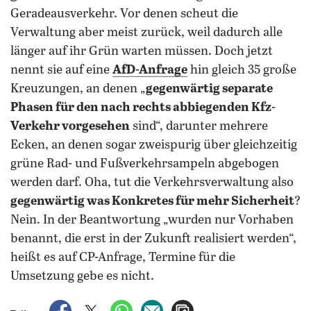
Geradeausverkehr. Vor denen scheut die
Verwaltung aber meist zurück, weil dadurch alle
länger auf ihr Grün warten müssen. Doch jetzt
nennt sie auf eine
AfD-Anfrage
hin gleich 35 große
Kreuzungen, an denen „
gegenwärtig separate
Phasen für den nach rechts abbiegenden Kfz-
Verkehr vorgesehen
sind“, darunter mehrere
Ecken, an denen sogar zweispurig über gleichzeitig
grüne Rad- und Fußverkehrsampeln abgebogen
werden darf. Oha, tut die Verkehrsverwaltung also
gegenwärtig was Konkretes für mehr Sicherheit
?
Nein. In der Beantwortung „wurden nur Vorhaben
benannt, die erst in der Zukunft realisiert werden“,
heißt es auf CP-Anfrage, Termine für die
Umsetzung gebe es nicht.
auf Facebook teilen
auf X teilen
per WhatsApp teilen
per E-Mail teilen
Artikel aufrufen