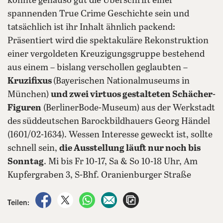
könnte genauso gut die Überschrift einer
spannenden True Crime Geschichte sein und
tatsächlich ist ihr Inhalt ähnlich packend:
Präsentiert wird die spektakuläre Rekonstruktion
einer vergoldeten Kreuzigungsgruppe bestehend
aus einem – bislang verschollen geglaubten –
Kruzifixus
(Bayerischen Nationalmuseums in
München)
und zwei virtuos gestalteten Schächer-
Figuren
(BerlinerBode-Museum) aus der Werkstadt
des
süddeutschen Barockbildhauers Georg Händel
(1601/02-1634). Wessen Interesse geweckt ist, sollte
schnell sein,
die Ausstellung läuft nur noch bis
Sonntag
. Mi bis Fr 10-17, Sa & So 10-18 Uhr, Am
Kupfergraben 3, S-Bhf. Oranienburger Straße
auf Facebook teilen
auf X teilen
per WhatsApp teilen
per E-Mail teilen
Artikel aufrufen
Teilen: