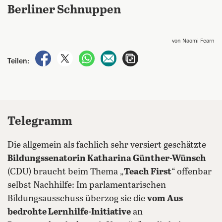
Berliner Schnuppen
von Naomi Fearn
auf Facebook teilen
auf X teilen
per WhatsApp teilen
per E-Mail teilen
Artikel aufrufen
Teilen:
Telegramm
Die allgemein als fachlich sehr versiert geschätzte
Bildungssenatorin Katharina Günther-Wünsch
(CDU) braucht beim Thema „
Teach First
“ offenbar
selbst Nachhilfe: Im parlamentarischen
Bildungsausschuss überzog sie die
vom Aus
bedrohte Lernhilfe-Initiative
an