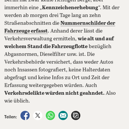
Berlin hat zwar keine richtigen Berge, aber
immerhin eine „
Kennzeichenerhebung
“. Mit der
werden ab morgen drei Tage lang an zehn
Straßenabschnitten die
Nummernschilder der
Fahrzeuge erfasst
. Anhand derer lässt die
Verkehrsverwaltung ermitteln,
wie alt und auf
welchem Stand die Fahrzeugflotte
bezüglich
Abgasnormen, Dieselfilter usw. ist. Die
Verkehrsbehörde versichert, dass weder Autos
noch Insassen fotografiert, keine Halterdaten
abgefragt und keine Infos zu Ort und Zeit der
Erfassung weitergegeben würden. Auch
Verkehrsdelikte würden nicht geahndet.
Also
wie üblich.
auf Facebook teilen
auf X teilen
per WhatsApp teilen
per E-Mail teilen
Artikel aufrufen
Teilen: