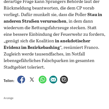
derartige Frage kann Sprangers Behörde laut der
Rückmeldung beantworten, die dem CP vorab
vorliegt. Dafür munkelt sie, dass die Poller
Stau in
anderen Straßen verursachen
, in dem dann
wiederum die Rettungsfahrzeuge stecken. Statt
eine bessere Einbindung der Feuerwehr zu fordern,
„genügt sich die Koalition
in anekdotischer
Evidenz im Bezirkebashing
“, resümiert Franco.
Zugleich werde tausendfaches, im Notfall
lebensgefährliches Falschparken im gesamten
Stadtgebiet toleriert.
auf Facebook teilen
auf X teilen
per WhatsApp teilen
per E-Mail teilen
Artikel aufrufen
Teilen:
Anzeige