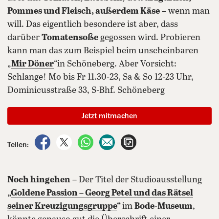
Pommes und Fleisch, außerdem Käse
– wenn man
will. Das eigentlich besondere ist aber, dass
darüber
Tomatensoße
gegossen wird. Probieren
kann man das zum Beispiel beim unscheinbaren
„
Mir Döner
“in Schöneberg. Aber Vorsicht:
Schlange! Mo bis Fr 11.30-23, Sa & So 12-23 Uhr,
Dominicusstraße 33, S-Bhf. Schöneberg
Jetzt mitmachen
auf Facebook teilen
auf X teilen
per WhatsApp teilen
per E-Mail teilen
Artikel aufrufen
Teilen:
Noch hingehen
– Der Titel der Studioausstellung
„
Goldene Passion
–
Georg Petel und das Rätsel
seiner Kreuzigungsgruppe
“
im
Bode-Museum
,