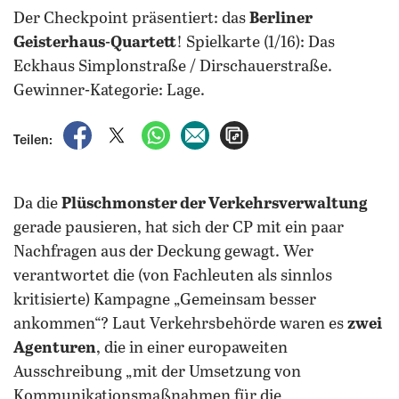
Der Checkpoint präsentiert: das
Berliner
Geisterhaus-Quartett
! Spielkarte (1/16): Das
Eckhaus Simplonstraße / Dirschauerstraße.
Gewinner-Kategorie: Lage.
auf Facebook teilen
auf X teilen
per WhatsApp teilen
per E-Mail teilen
Artikel aufrufen
Teilen:
Da die
Plüschmonster der Verkehrsverwaltung
gerade pausieren, hat sich der CP mit ein paar
Nachfragen aus der Deckung gewagt. Wer
verantwortet die (von Fachleuten als sinnlos
kritisierte) Kampagne „Gemeinsam besser
ankommen“? Laut Verkehrsbehörde waren es
zwei
Agenturen
, die in einer europaweiten
Ausschreibung „mit der Umsetzung von
Kommunikationsmaßnahmen für die