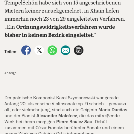
TempelSchön habe sich von 15 angeschriebenen
Mietern keiner zurückgemeldet, in Xhain liefen
immerhin noch 23 von 29 eingeleiteten Verfahren.
„Ein
Ordnungswidrigkeitsverfahren wurde
bisher
in keinem Bezirk
eingeleitet
.“
auf Facebook teilen
auf X teilen
per WhatsApp teilen
per E-Mail teilen
Artikel aufrufen
Teilen:
Anzeige
Der polnische Komponist Karol Szymanowski war gerade
Anfang 20, als er seine Violinsonate op. 9 schrieb – ge‍nauso
alt, oder vielmehr jung, sind auch die Geigerin
María Dueñas
und der Pianist
Alexander Malofeev
, die das mitreißende
Werk bei ihrem ‍morgigen
Pierre Boulez Saal
-Debüt
zusammen mit César Francks berühmter Sonate und einem
neuen Werk von ‍Gabriela Ortiz interpretieren.