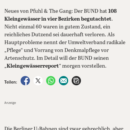
Neues von Pfuhl & The Gang: Der BUND hat
108
Kleingewässer in vier Bezirken begutachtet
.
Nicht einmal 60 waren in gutem Zustand, ein
reichliches Dutzend sei dauerhaft verloren. Als
Hauptprobleme nennt der Umweltverband radikale
„Pflege“ und Vorrang von Denkmalpflege vor
Artenschutz. Im Detail will der BUND seinen
„
Kleingewässerreport
“ morgen vorstellen.
auf Facebook teilen
auf X teilen
per WhatsApp teilen
per E-Mail teilen
Artikel aufrufen
Teilen:
Anzeige
Die Berliner U-Bahnen sind zwar gebrechlich, aber