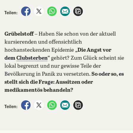
auf Facebook teilen
auf X teilen
per WhatsApp teilen
per E-Mail teilen
Artikel aufrufen
Teilen:
Grübelstoff
– Haben Sie schon von der aktuell
kursierenden und offensichtlich
hochansteckenden Epidemie
„Die Angst vor
dem
Clubsterben
“
gehört? Zum Glück scheint sie
lokal begrenzt und nur gewisse Teile der
Bevölkerung in Panik zu versetzten.
So oder so, es
stellt sich die Frage: Aussitzen oder
medikamentös behandeln?
auf Facebook teilen
auf X teilen
per WhatsApp teilen
per E-Mail teilen
Artikel aufrufen
Teilen: