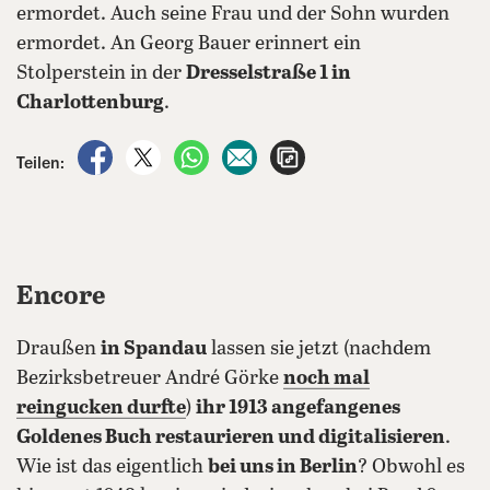
ermordet. Auch seine Frau und der Sohn wurden
ermordet. An Georg Bauer erinnert ein
Stolperstein in der
Dresselstraße 1 in
Charlottenburg
.
auf Facebook teilen
auf X teilen
per WhatsApp teilen
per E-Mail teilen
Artikel aufrufen
Teilen:
Encore
Draußen
in Spandau
lassen sie jetzt (nachdem
Bezirksbetreuer André Görke
noch mal
reingucken durfte
)
ihr 1913 angefangenes
Goldenes Buch restaurieren und digitalisieren
.
Wie ist das eigentlich
bei uns in Berlin
? Obwohl es