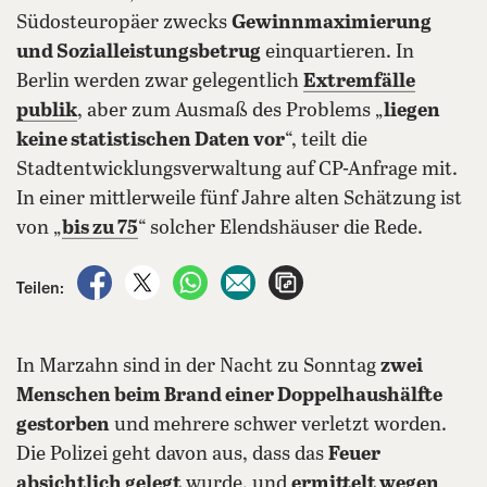
Südosteuropäer zwecks
Gewinnmaximierung
und Sozialleistungsbetrug
einquartieren. In
Berlin werden zwar gelegentlich
Extremfälle
publik
, aber zum Ausmaß des Problems „
liegen
keine statistischen Daten vor
“, teilt die
Stadtentwicklungsverwaltung auf CP-Anfrage mit.
In einer mittlerweile fünf Jahre alten Schätzung ist
von „
bis zu 75
“ solcher Elendshäuser die Rede.
auf Facebook teilen
auf X teilen
per WhatsApp teilen
per E-Mail teilen
Artikel aufrufen
Teilen:
In Marzahn sind in der Nacht zu Sonntag
zwei
Menschen beim Brand einer Doppelhaushälfte
gestorben
und mehrere schwer verletzt worden.
Die Polizei geht davon aus, dass das
Feuer
absichtlich gelegt
wurde, und
ermittelt wegen