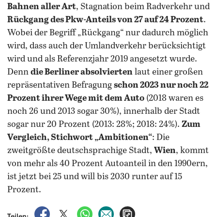
Bahnen aller Art
, Stagnation beim Radverkehr und
Rückgang des Pkw-Anteils von 27 auf 24 Prozent
.
Wobei der Begriff „Rückgang“ nur dadurch möglich
wird, dass auch der Umlandverkehr berücksichtigt
wird und als Referenzjahr 2019 angesetzt wurde.
Denn
die Berliner absolvierten
laut einer großen
repräsentativen Befragung
schon 2023 nur noch 22
Prozent ihrer Wege mit dem Auto
(2018 waren es
noch 26 und 2013 sogar 30%), innerhalb der Stadt
sogar nur 20 Prozent (2013: 28%; 2018: 24%).
Zum
Vergleich, Stichwort „Ambitionen“
: Die
zweitgrößte deutschsprachige Stadt,
Wien
, kommt
von mehr als 40 Prozent Autoanteil in den 1990ern,
ist jetzt bei 25 und will bis 2030 runter auf 15
Prozent.
auf Facebook teilen
auf X teilen
per WhatsApp teilen
per E-Mail teilen
Artikel aufrufen
Teilen: