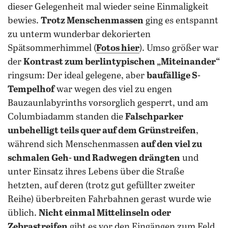
dieser Gelegenheit mal wieder seine Einmaligkeit
bewies.
Trotz Menschenmassen
ging es entspannt
zu unterm wunderbar dekorierten
Spätsommerhimmel (
Fotos hier
). Umso größer war
der
Kontrast zum berlintypischen „Miteinander“
ringsum: Der ideal gelegene, aber
baufällige S-
Tempelhof
war wegen des viel zu engen
Bauzaunlabyrinths vorsorglich gesperrt, und am
Columbiadamm standen die
Falschparker
unbehelligt teils quer auf dem Grünstreifen
,
während sich Menschenmassen
auf den viel zu
schmalen Geh- und Radwegen drängten
und
unter Einsatz ihres Lebens über die Straße
hetzten, auf deren (trotz gut gefüllter zweiter
Reihe) überbreiten Fahrbahnen gerast wurde wie
üblich.
Nicht einmal Mittelinseln oder
Zebrastreifen
gibt es vor den Eingängen zum Feld.