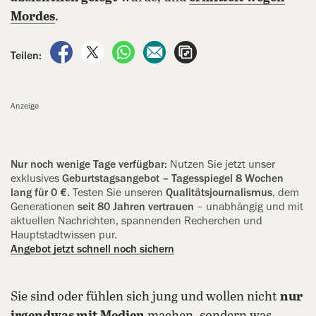
Mordes
.
auf Facebook teilen
auf X teilen
per WhatsApp teilen
per E-Mail teilen
Artikel aufrufen
Teilen:
Anzeige
Nur noch wenige Tage verfügbar:
Nutzen Sie jetzt unser
exklusives
‍Geburtstagsangebot – Tagesspiegel 8 Wochen
lang für 0 €.
Testen Sie unseren
Qualitätsjournalismus
, dem
Generationen
seit 80 Jahren vertrauen
– unabhängig und mit
aktuellen Nachrichten, spannenden Recherchen und
Hauptstadtwissen pur.
Angebot jetzt schnell noch sichern
Sie sind oder fühlen sich jung und wollen nicht
nur