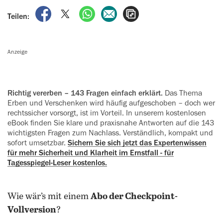
auf Facebook teilen
auf X teilen
per WhatsApp teilen
per E-Mail teilen
Artikel aufrufen
Teilen:
Anzeige
Richtig vererben – 143 Fragen einfach erklärt.
Das Thema
Erben und Verschenken wird häufig aufgeschoben – doch wer
rechtssicher vorsorgt, ist im Vorteil. In unserem kostenlosen
eBook finden Sie klare und praxisnahe Ant­worten auf die 143
wichtigsten Fragen zum Nachlass. Verständlich, kompakt und
sofort umsetzbar.
Sichern Sie sich jetzt das Expertenwissen
für mehr Si­cherheit und Klarheit im Ernstfall - für
Tagesspiegel-Leser kostenlos.
Wie wär’s mit einem
Abo der Checkpoint-
Vollversion
?