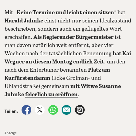
Mit „
Keine Termine und leicht einen sitzen
“ hat
Harald Juhnke
einst nicht nur seinen Idealzustand
beschrieben, sondern auch ein geflügeltes Wort
erschaffen.
Als Regierender Bürgermeister
ist
man davon natürlich weit entfernt, aber vier
Wochen nach der tatsächlichen Benennung
hat Kai
Wegner an diesem Montag endlich Zeit
, um den
nach dem Entertainer benannten
Platz am
Kurfürstendamm
(Ecke Grolman- und
Uhlandstraße) gemeinsam
mit Witwe Susanne
Juhnke
feierlich zu eröffnen
.
auf Facebook teilen
auf X teilen
per WhatsApp teilen
per E-Mail teilen
Artikel aufrufen
Teilen:
Anzeige