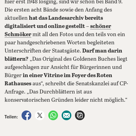
hier erst 1948 losging, sind wir schon bei Band 9.
Die ersten acht Bände sowie den Anfang des
aktuellen
hat das Landesarchiv bereits
digitalisiert und online gestellt
–
schöner
Schmöker
mit all den Fotos und den teils von ein
paar handgeschriebenen Worten begleiteten
Unterschriften der Staatsgäste.
Darf man darin
blättern?
„Das Original des Goldenen Buches liegt
aufgeschlagen zur Ansicht für Bürgerinnen und
Bürger
in einer Vitrine im Foyer des Roten
Rathauses
aus“, schreibt die Senatskanzlei auf CP-
Anfrage. „Das Durchblättern ist aus
konservatorischen Gründen leider nicht möglich.“
auf Facebook teilen
auf X teilen
per WhatsApp teilen
per E-Mail teilen
Artikel aufrufen
Teilen: