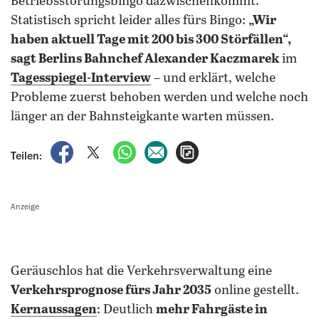
Betriebsstörungsbingo dazwischenkommt.
Statistisch spricht leider alles fürs Bingo:
„Wir
haben aktuell Tage mit 200 bis 300 Störfällen“,
sagt Berlins Bahnchef Alexander Kaczmarek
im
Tagesspiegel-Interview
– und erklärt, welche
Probleme zuerst behoben werden und welche noch
länger an der Bahnsteigkante warten müssen.
auf Facebook teilen
auf X teilen
per WhatsApp teilen
per E-Mail teilen
Artikel aufrufen
Teilen:
Anzeige
Geräuschlos hat die Verkehrsverwaltung eine
Verkehrsprognose fürs Jahr 2035
online gestellt.
Kernaussagen
: Deutlich
mehr Fahrgäste in