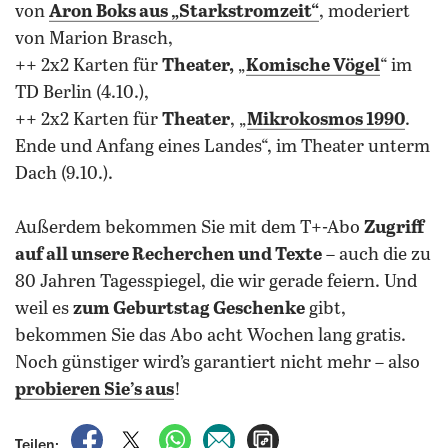
von
Aron Boks aus „Starkstromzeit“
, moderiert
von Marion Brasch,
++ 2x2 Karten für
Theater,
„
Komische Vögel
“ im
TD Berlin (4.10.),
++ 2x2 Karten für
Theater
, „
Mikrokosmos 1990
.
Ende und Anfang eines Landes“, im Theater unterm
Dach (9.10.).
Außerdem bekommen Sie mit dem T+-Abo
Zugriff
auf all unsere Recherchen und Texte
– auch die zu
80 Jahren Tagesspiegel, die wir gerade feiern. Und
weil es
zum Geburtstag Geschenke
gibt,
bekommen Sie das Abo acht Wochen lang gratis.
Noch günstiger wird’s garantiert nicht mehr – also
probieren Sie’s aus
!
auf Facebook teilen
auf X teilen
per WhatsApp teilen
per E-Mail teilen
Artikel aufrufen
Teilen: