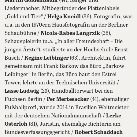
Martin Goldenbaum
(47), Sänger und
Liedermacher, Mitbegründer des Plattenlabels
„Gold und Tier“ /
Helga Kneidl
(86), Fotografin, war
u.a. in den 1970ern Hausfotografin an der Berliner
Schaubühne /
Nicola-Rabea Langrzik
(28),
Schauspielerin (u.a. „In aller Freundschaft – Die
jungen Ärzte“), studierte an der Hochschule Ernst
Busch /
Regine Leibinger
(63), Architektin, führt
gemeinsam mit Frank Barkow das Büro „Barkow
Leibinger“ in Berlin, das Büro baut den Estrel
Tower, lehrte an der Technischen Universität /
Lasse Ludwig
(23), Handballtorwart bei den
Füchsen Berlin /
Per Mertesacker
(41), ehemaliger
Fußballprofi, wurde 2014 in Brasilien Weltmeister
mit der deutschen Nationalmannschaft /
Lerke
Osterloh
(81), Juristin, ehemalige Richterin am
Bundesverfassungsgericht /
Robert Schaddach