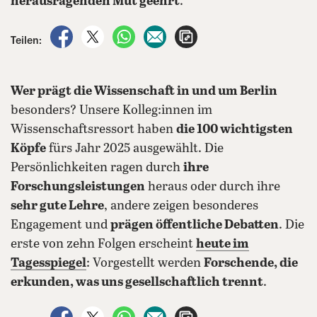
herausragenden Mut geehrt
.
auf Facebook teilen
auf X teilen
per WhatsApp teilen
per E-Mail teilen
Artikel aufrufen
Teilen:
Wer prägt die Wissenschaft in und um Berlin
besonders? Unsere Kolleg:innen im
Wissenschaftsressort haben
die 100 wichtigsten
Köpfe
fürs Jahr 2025 ausgewählt. Die
Persönlichkeiten ragen durch
ihre
Forschungsleistungen
heraus oder durch ihre
sehr gute Lehre
, andere zeigen besonderes
Engagement und
prägen öffentliche Debatten
. Die
erste von zehn Folgen erscheint
heute im
Tagesspiegel
: Vorgestellt werden
Forschende, die
erkunden, was uns gesellschaftlich trennt
.
auf Facebook teilen
auf X teilen
per WhatsApp teilen
per E-Mail teilen
Artikel aufrufen