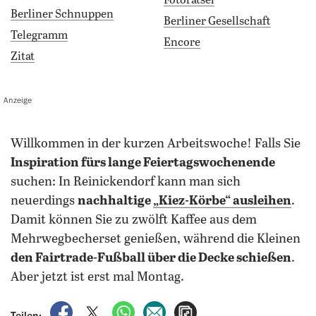
Fotorätsel
Berliner Schnuppen
Berliner Gesellschaft
Telegramm
Encore
Zitat
Anzeige
willkommen in der kurzen Arbeitswoche! Falls Sie
Inspiration fürs lange Feiertagswochenende
suchen: In Reinickendorf kann man sich
neuerdings
nachhaltige
„Kiez-Körbe“ ausleihen
.
Damit können Sie zu zwölft Kaffee aus dem
Mehrwegbecherset genießen, während die Kleinen
den Fairtrade-Fußball über die Decke schießen
.
Aber jetzt ist erst mal Montag.
auf Facebook teilen
auf X teilen
per WhatsApp teilen
per E-Mail teilen
Artikel aufrufen