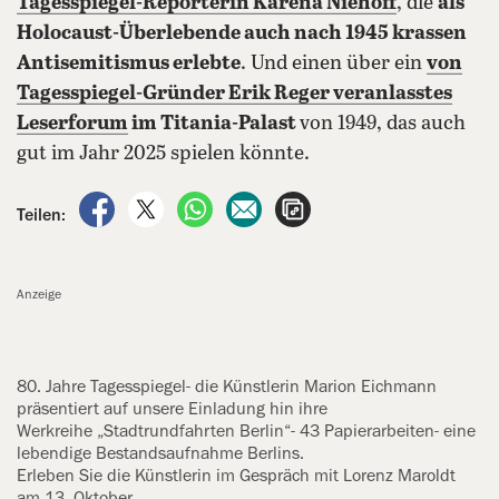
Tagesspiegel-Reporterin Karena Niehoff
, die
als
Holocaust-Überlebende auch nach 1945 krassen
Antisemitismus erlebte
. Und einen über ein
von
Tagesspiegel-Gründer Erik Reger veranlasstes
Leserforum
im Titania-Palast
von 1949, das auch
gut im Jahr 2025 spielen könnte.
auf Facebook teilen
auf X teilen
per WhatsApp teilen
per E-Mail teilen
Artikel aufrufen
Teilen:
Anzeige
80. Jahre Tagesspiegel- die Künstlerin Marion Eichmann
‍präsentiert auf unsere Einladung hin ihre
Werkreihe „Stadtrundfahrten ‍Berlin“- 43 Papierarbeiten- eine
lebendige Bestandsaufnahme Berlins.
Erleben Sie die Künstlerin im Gespräch mit ‍Lorenz Maroldt
am 13. Oktober.