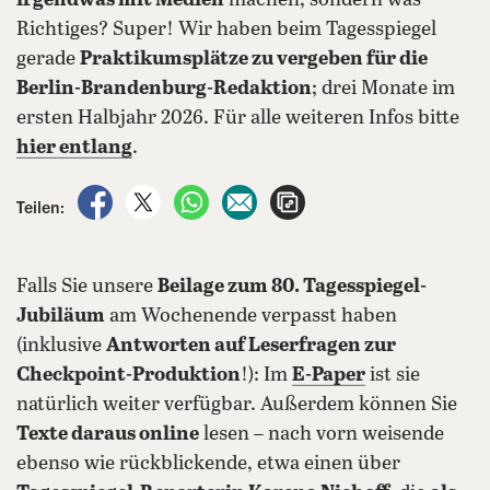
irgendwas mit Medien
machen, sondern was
Richtiges? Super! Wir haben beim Tagesspiegel
gerade
Praktikumsplätze zu vergeben für die
Berlin-Brandenburg-Redaktion
; drei Monate im
ersten Halbjahr 2026. Für alle weiteren Infos bitte
hier entlang
.
auf Facebook teilen
auf X teilen
per WhatsApp teilen
per E-Mail teilen
Artikel aufrufen
Teilen:
Falls Sie unsere
Beilage zum 80. Tagesspiegel-
Jubiläum
am Wochenende verpasst haben
(inklusive
Antworten auf Leserfragen zur
Checkpoint-Produktion
!): Im
E-Paper
ist sie
natürlich weiter verfügbar. Außerdem können Sie
Texte daraus online
lesen – nach vorn weisende
ebenso wie rückblickende, etwa einen über