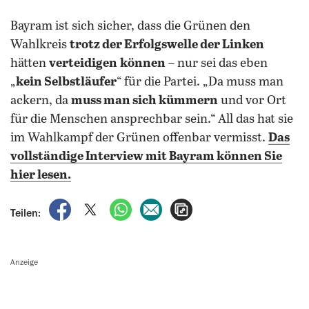
Bayram ist sich sicher, dass die Grünen den
Wahlkreis
trotz der Erfolgswelle der Linken
hätten
verteidigen
können
– nur sei das eben
„
kein Selbstläufer
“ für die Partei. „Da muss man
ackern, da
muss man sich kümmern
und vor Ort
für die Menschen ansprechbar sein.“ All das hat sie
im Wahlkampf der Grünen offenbar vermisst.
Das
vollständige Interview mit Bayram können Sie
hier lesen.
auf Facebook teilen
auf X teilen
per WhatsApp teilen
per E-Mail teilen
Artikel aufrufen
Teilen:
Anzeige