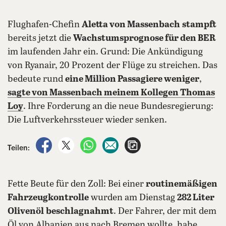
Flughafen-Chefin
Aletta von Massenbach
stampft
bereits jetzt die
Wachstumsprognose für den BER
im laufenden Jahr ein. Grund: Die Ankündigung
von Ryanair, 20 Prozent der Flüge zu streichen. Das
bedeute rund
eine Million Passagiere weniger
,
sagte von Massenbach meinem Kollegen Thomas
Loy
. Ihre Forderung an die neue Bundesregierung:
Die Luftverkehrssteuer wieder senken.
auf Facebook teilen
auf X teilen
per WhatsApp teilen
per E-Mail teilen
Artikel aufrufen
Teilen:
Fette Beute für den Zoll: Bei einer
routinemäßigen
Fahrzeugkontrolle
wurden am Dienstag
282 Liter
Olivenöl
beschlagnahmt
. Der Fahrer, der mit dem
Öl von Albanien aus nach Bremen wollte, habe