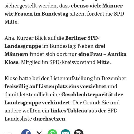
sichergestellt werden, dass
ebenso viele Männer
wie Frauen im Bundestag
sitzen, fordert die SPD
Mitte.
Aha.
Kurzer Blick auf die
Berliner SPD-
Landesgruppe
im Bundestag: Neben
drei
Männern
findet sich dort nur
eine Frau
–
Annika
Klose
, Mitglied im SPD-Kreisvorstand Mitte.
Klose hatte bei der Listenaufstellung im Dezember
freiwillig auf Listenplatz eins verzichtet
und
damit letztendlich eine
Geschlechterparität der
Landesgruppe verhindert
. Der Grund: Sie und
andere wollten ein
linkes Tableau
aus der SPD-
Landesliste
durchsetzen
.
auf Facebook teilen
auf X teilen
per WhatsApp teilen
per E-Mail teilen
Artikel aufrufen