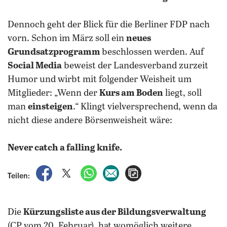
Dennoch geht der Blick für die Berliner FDP nach
vorn. Schon im März soll ein
neues
Grundsatzprogramm
beschlossen werden. Auf
Social Media
beweist der Landesverband zurzeit
Humor und wirbt mit folgender Weisheit um
Mitglieder: „Wenn der
Kurs am Boden
liegt, soll
man
einsteigen
.“ Klingt vielversprechend, wenn da
nicht diese andere Börsenweisheit wäre:
Never catch a falling knife.
auf Facebook teilen
auf X teilen
per WhatsApp teilen
per E-Mail teilen
Artikel aufrufen
Teilen:
Die
Kürzungsliste aus der Bildungsverwaltung
(CP vom 20. Februar), hat womöglich weitere