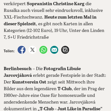
verkörpert
Sopranistin Christine Karg
die
Rusalka auch visuell sehr eindrucksvoll, inklusive
XXL-Fischschwanz.
Heute zum letzten Mal in
dieser Spielzeit
, es gibt noch Karten in allen
Kategorien (12-102 Euro), 19 Uhr, Unter den Linden
7, S+U Friedrichstraße
auf Facebook teilen
auf X teilen
per WhatsApp teilen
per E-Mail teilen
Artikel aufrufen
Teilen:
Berlinbesuch
– Die
Fotografin Libuše
Jarcovjáková
erlebt gerade Festspiele in der Stadt:
Der
Kunstverein Ost
zeigt seit Mittwoch ihre
Bilder aus dem legendären
T-Club
, der im Prag der
1980er-Jahre eine Oase für homosexuelle und
andersdenkende Menschen war. Jarcovjáková
dokumentiert in
„
T-Club – Just Like in Paradise
“