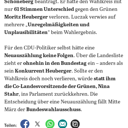
Schöneberg
beantragt. Er hatte den Wahlkreis mit
nur
61 Stimmen Unterschied
gegen den Grünen
Moritz Heuberger
verloren. Luczak verwies auf
mehrere „
Unregelmäßigkeiten und
Unplausibilitäten
“ beim Wahlergebnis.
Für den CDU-Politiker selbst hätte eine
Neuauszählung keine Folgen
. Über die Landesliste
zieht er
ohnehin in den Bundestag
ein – anders als
sein
Konkurrent Heuberger
. Sollte er den
Wahlkreis doch noch verlieren, würde
statt ihm
die Co-Landesvorsitzende der Grünen, Nina
Stahr
, ins Parlament zurückkehren. Die
Entscheidung über eine Neuauszählung fällt Mitte
März der
Bundeswahlausschuss
.
auf Facebook teilen
auf X teilen
per WhatsApp teilen
per E-Mail teilen
Artikel aufrufen
Teilen: