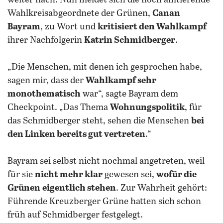
weiter nach. Nun meldet sich die noch amtierende
Wahlkreisabgeordnete der Grünen,
Canan
Bayram
, zu Wort und
kritisiert den Wahlkampf
ihrer Nachfolgerin
Katrin Schmidberger
.
„Die Menschen, mit denen ich gesprochen habe,
sagen mir, dass der
Wahlkampf sehr
monothematisch
war“, sagte Bayram dem
Checkpoint. „Das Thema
Wohnungspolitik
, für
das Schmidberger steht, sehen die Menschen
bei
den Linken bereits gut vertreten
.“
Bayram sei selbst nicht nochmal angetreten, weil
für sie
nicht mehr klar
gewesen sei,
wofür die
Grünen
eigentlich stehen
. Zur Wahrheit gehört:
Führende Kreuzberger Grüne hatten sich schon
früh auf Schmidberger festgelegt.