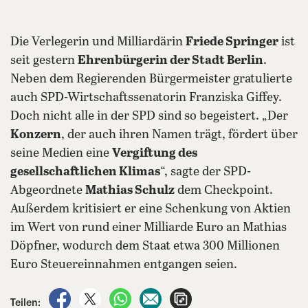
Die Verlegerin und Milliardärin
Friede Springer
ist
seit gestern
Ehrenbürgerin der Stadt Berlin
.
Neben dem Regierenden Bürgermeister gratulierte
auch SPD-Wirtschaftssenatorin Franziska Giffey.
Doch nicht alle in der SPD sind so begeistert. „Der
Konzern
, der auch ihren Namen trägt, fördert über
seine Medien eine
Vergiftung des
gesellschaftlichen Klimas
“, sagte der SPD-
Abgeordnete
Mathias Schulz
dem Checkpoint.
Außerdem kritisiert er eine Schenkung von Aktien
im Wert von rund einer Milliarde Euro an Mathias
Döpfner, wodurch dem Staat etwa 300 Millionen
Euro Steuereinnahmen entgangen seien.
auf Facebook teilen
auf X teilen
per WhatsApp teilen
per E-Mail teilen
Artikel aufrufen
Teilen: