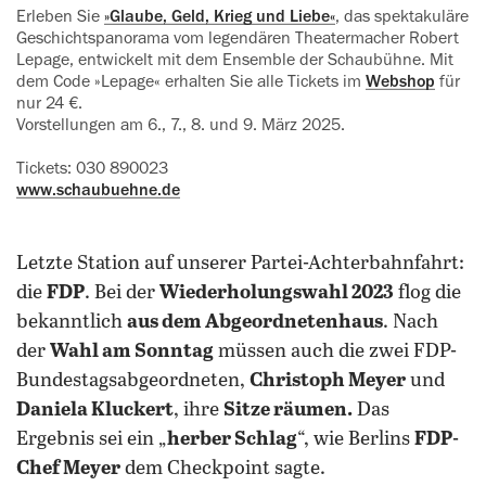
Erleben Sie
»Glaube, Geld, Krieg und Liebe«
, das spektakuläre
Geschichtspanorama vom legendären Theatermacher Robert
Lepage, entwickelt mit dem Ensemble der Schaubühne. Mit
dem Code »Lepage« erhalten Sie alle Tickets im
Webshop
für
nur 24 €.
Vorstellungen am 6., 7., 8. und 9. März 2025.
Tickets: 030 890023
www.schaubuehne.de
Letzte Station auf unserer Partei-Achterbahnfahrt:
die
FDP
. Bei der
Wiederholungswahl 2023
flog die
bekanntlich
aus dem Abgeordnetenhaus
. Nach
der
Wahl am Sonntag
müssen auch die zwei FDP-
Bundestagsabgeordneten,
Christoph Meyer
und
Daniela Kluckert
, ihre
Sitze räumen.
Das
Ergebnis sei ein „
herber Schlag
“, wie Berlins
FDP-
Chef Meyer
dem Checkpoint sagte.