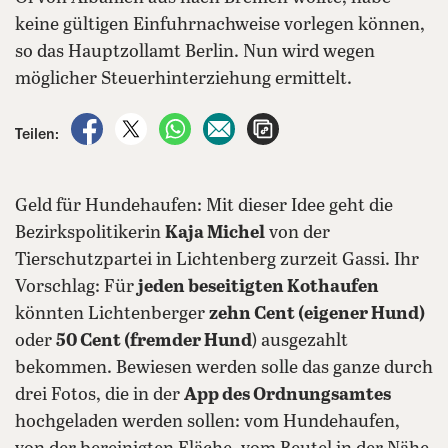
keine gültigen Einfuhrnachweise vorlegen können,
so das Hauptzollamt Berlin. Nun wird wegen
möglicher Steuerhinterziehung ermittelt.
auf Facebook teilen
auf X teilen
per WhatsApp teilen
per E-Mail teilen
Artikel aufrufen
Teilen:
Geld für Hundehaufen: Mit dieser Idee geht die
Bezirkspolitikerin
Kaja Michel
von der
Tierschutzpartei in Lichtenberg zurzeit Gassi. Ihr
Vorschlag: Für
jeden beseitigten Kothaufen
könnten Lichtenberger
zehn Cent (eigener Hund)
oder
50 Cent (fremder Hund
) ausgezahlt
bekommen. Bewiesen werden solle das ganze durch
drei Fotos, die in der
App des Ordnungsamtes
hochgeladen werden sollen: vom Hundehaufen,