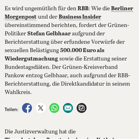
Es wird ungemütlich für den
RBB
: Wie die
Berliner
Morgenpost
und der
Business Insider
übereinstimmend berichten, fordert der Grünen-
Politiker
Stefan Gelbhaar
aufgrund der
Berichterstattung über erfundene Vorwürfe der
sexuellen Belästigung
500.000 Euro als
Wiedergutmachung
sowie die Erstattung seiner
Bundestagsdiäten. Der Grünen-Kreisverband
Pankow entzog Gelbhaar, auch aufgrund der RBB-
Berichterstattung, die Direktkandidatur in seinem
Wahlkreis.
auf Facebook teilen
auf X teilen
per WhatsApp teilen
per E-Mail teilen
Artikel aufrufen
Teilen:
Die Justizverwaltung hat die