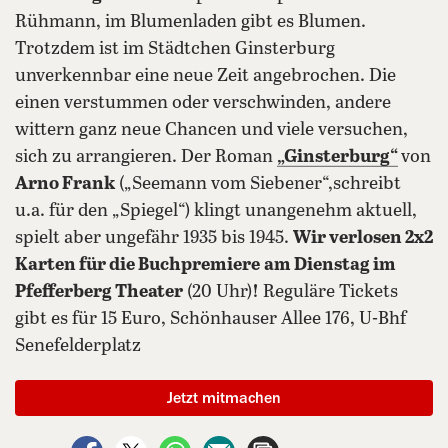
Rühmann, im Blumenladen gibt es Blumen.
Trotzdem ist im Städtchen Ginsterburg
unverkennbar eine neue Zeit angebrochen. Die
einen verstummen oder verschwinden, andere
wittern ganz neue Chancen und viele versuchen,
sich zu arrangieren. Der Roman
„Ginsterburg“
von
Arno Frank
(„Seemann vom Siebener“,schreibt
u.a. für den „Spiegel“) klingt unangenehm aktuell,
spielt aber ungefähr 1935 bis 1945.
Wir verlosen 2x2
Karten für die Buchpremiere
am Dienstag im
Pfefferberg Theater
(20 Uhr)
!
Reguläre Tickets
gibt es für 15 Euro, Schönhauser Allee 176, U-Bhf
Senefelderplatz
Jetzt mitmachen
auf Facebook teilen
auf X teilen
per WhatsApp teilen
per E-Mail teilen
Artikel aufrufen