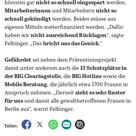
könnten gar
nicht so schnell eingespart
werden,
Mitarbeiterinnen
und Mitarbeitern
nicht so
schnell gekündigt
werden. Beides müsse aus
eigenen Mitteln weiterfinanziert werden. „Dafür
haben wir
nicht ausreichend Rücklagen
“, sagte
Felbinger. „Das
bricht uns das Genick
.“
Gefährdet
sei neben dem Präventionsprojekt
damit unter anderem auch die
15 Schutzplätze in
der BIG Clearingstelle
, die
BIG Hotline
sowie die
Mobile Beratung
, die jährlich etwa 1700 Frauen in
Anspruch nehmen. „Derzeit
sieht es sehr finster
für uns
und damit alle gewaltbetroffenen Frauen in
Berlin aus“, warnt Felbinger.
auf Facebook teilen
auf X teilen
per WhatsApp teilen
per E-Mail teilen
Artikel aufrufen
Teilen: