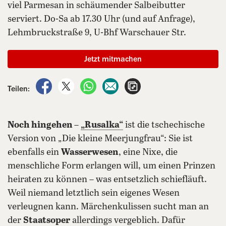
viel Parmesan in schäumender Salbeibutter
serviert. Do-Sa ab 17.30 Uhr (und auf Anfrage),
Lehmbruckstraße 9, U-Bhf Warschauer Str.
Jetzt mitmachen
auf Facebook teilen
auf X teilen
per WhatsApp teilen
per E-Mail teilen
Artikel aufrufen
Teilen:
Noch hingehen
–
„Rusalka“
ist die tschechische
Version von „Die kleine Meerjungfrau“: Sie ist
ebenfalls ein
Wasserwesen
, eine Nixe, die
menschliche Form erlangen will, um einen Prinzen
heiraten zu können – was entsetzlich schiefläuft.
Weil niemand letztlich sein eigenes Wesen
verleugnen kann. Märchenkulissen sucht man an
der
Staatsoper
allerdings vergeblich. Dafür