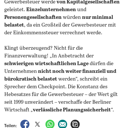
Gewerbesteuer werde
von Kapitalgesellschaften
geleistet.
Einzelunternehmen
und
Personengesellschaften
würden
nur minimal
belastet
, da ein Großteil der Gewerbesteuer mit
der Einkommenssteuer verrechnet werde.
Klingt überzeugend? Nicht für die
Finanzverwaltung! „In Anbetracht der
schwierigen wirtschaftlichen Lage
dürfen die
Unternehmen
nicht noch weiter finanziell und
bürokratisch belastet
werden“, schreibt ein
Sprecher dem Checkpoint. Die Konstanz des
Hebesatzes für die Gewerbesteuer – der Wert gilt
seit 1999 unverändert – verschaffe der Berliner
Wirtschaft „
verlässliche Planungssicherheit
“.
auf Facebook teilen
auf X teilen
per WhatsApp teilen
per E-Mail teilen
Artikel aufrufen
Teilen: