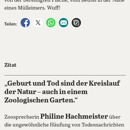
von der bereinigten Fläche, vom Beutel in der Nähe
eines Mülleimers. Wuff!
auf Facebook teilen
auf X teilen
per WhatsApp teilen
per E-Mail teilen
Artikel aufrufen
Teilen:
Zitat
„Geburt und Tod sind der Kreislauf
der Natur – auch in einem
Zoologischen Garten.“
Philine Hachmeister
Zoosprecherin
über
die ungewöhnliche Häufung von Todesnachrichten