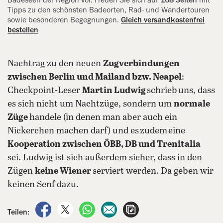
Badeseen der Region vor. Freuen Sie sich auf
168 Seiten
mit
Tipps zu den schönsten Badeorten, Rad- und Wandertouren
sowie besonderen Begegnungen.
Gleich versandkostenfrei
bestellen
Nachtrag zu den neuen
Zugverbindungen
zwischen Berlin und Mailand bzw. Neapel
:
Checkpoint-Leser
Martin Ludwig
schrieb uns, dass
es sich nicht um Nachtzüge, sondern um
normale
Züge
handele (in denen man aber auch ein
Nickerchen machen darf) und es zudem eine
Kooperation zwischen ÖBB, DB und Trenitalia
sei. Ludwig ist sich außerdem sicher, dass in den
Zügen
keine Wiener
serviert werden. Da geben wir
keinen Senf dazu.
auf Facebook teilen
auf X teilen
per WhatsApp teilen
per E-Mail teilen
Artikel aufrufen
Teilen: