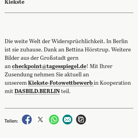
Kiekste
Die weite Welt der Widersprüchlichkeit. In Berlin
ist sie zuhause. Dank an Bettina Hörstrup. Weitere
Bilder aus der Großstadt gern
an
checkpoint@tagesspiegel.de
! Mit Ihrer
Zusendung nehmen Sie aktuell an
unserem
Kiekste-Fotowettbewerb
in Kooperation
mit
DASBILD.BERLIN
teil.
auf Facebook teilen
auf X teilen
per WhatsApp teilen
per E-Mail teilen
Artikel aufrufen
Teilen: