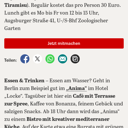
Tiramisu
). Regulär kostet das pro Person 30 Euro.
Lunch gibt es Mo bis Fr von 12 bis 15 Uhr,
Augsburger Straße 41, U-/S-Bhf Zoologischer
Garten
Jetzt mitmachen
auf Facebook teilen
auf X teilen
per WhatsApp teilen
per E-Mail teilen
Artikel aufrufen
Teilen:
Essen & Trinken
– Essen am Wasser? Geht in
Berlin zum Beispiel gut im
„Anima“
im Hotel
„Locke“. Tagsüber ist hier ein
Café mit Terrasse
zur Spree
, Kaffee von Bonanza, feinem Gebäck und
salzigen Snacks. Ab 18 Uhr dann wird das „Anima“
zu einem
Bistro mit kreativer mediterraner
Küche
. Auf der Karte etwa eine Burrata mit grünem