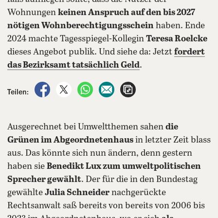
Wohnungen
keinen Anspruch auf den bis 2027
nötigen Wohnberechtigungsschein
haben. Ende
2024 machte Tagesspiegel-Kollegin
Teresa Roelcke
dieses Angebot publik. Und siehe da: Jetzt
fordert
das Bezirksamt tatsächlich Geld
.
auf Facebook teilen
auf X teilen
per WhatsApp teilen
per E-Mail teilen
Artikel aufrufen
Teilen:
Ausgerechnet bei Umweltthemen sahen
die
Grünen im Abgeordnetenhaus
in letzter Zeit blass
aus. Das könnte sich nun ändern, denn gestern
haben sie
Benedikt Lux zum umweltpolitischen
Sprecher gewählt
. Der für die in den Bundestag
gewählte
Julia Schneider
nachgerückte
Rechtsanwalt saß bereits von bereits von 2006 bis