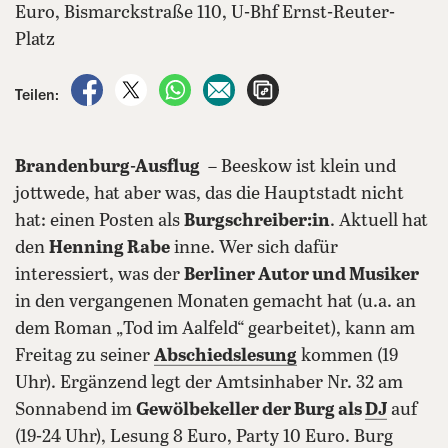
Euro, Bismarckstraße 110, U-Bhf Ernst-Reuter-
Platz
auf Facebook teilen
auf X teilen
per WhatsApp teilen
per E-Mail teilen
Artikel aufrufen
Teilen:
Brandenburg-Ausflug
– Beeskow ist klein und
jottwede, hat aber was, das die Hauptstadt nicht
hat: einen Posten als
Burgschreiber:in
. Aktuell hat
den
Henning Rabe
inne. Wer sich dafür
interessiert, was der
Berliner Autor und Musiker
in den vergangenen Monaten gemacht hat (u.a. an
dem Roman „Tod im Aalfeld“ gearbeitet), kann am
Freitag zu seiner
Abschiedslesung
kommen (19
Uhr). Ergänzend legt der Amtsinhaber Nr. 32 am
Sonnabend im
Gewölbekeller der Burg als
DJ
auf
(19-24 Uhr), Lesung 8 Euro, Party 10 Euro. Burg