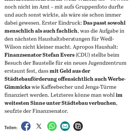
noch nicht im Amt – mit aufs Gruppenfoto durfte
und auch sonst wirkte, als wäre sie schon immer
dabei gewesen. Erster Eindruck:
Das passt sowohl
menschlich als auch fachlich
, was die Aufgabe in
den nächsten Haushaltsberatungen für Wedl-
Wilson nicht kleiner macht. Apropos Haushalt:
Finanzsenator Stefan Evers
(CDU) stellte beim
Besuch der Baustelle für ein neues Jugendzentrum
erstaunt fest, dass
mit Geld aus der
Städtebauförderung offensichtlich auch Werbe-
Gimmicks
wie Kaffeebecher und Jenga-Türme
finanziert werden. Letzteres könne man wohl
im
weitesten Sinne unter Städtebau verbuchen
,
seufzte der Finanzsenator.
auf Facebook teilen
auf X teilen
per WhatsApp teilen
per E-Mail teilen
Artikel aufrufen
Teilen: