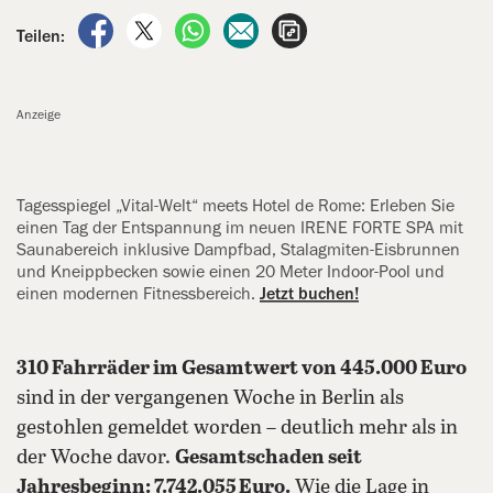
auf Facebook teilen
auf X teilen
per WhatsApp teilen
per E-Mail teilen
Artikel aufrufen
Teilen:
Anzeige
Tagesspiegel „Vital-Welt“ meets Hotel de Rome: Erleben Sie
einen Tag der Entspannung im neuen IRENE FORTE SPA mit
Saunabereich inklusive Dampfbad, Stalagmiten-Eisbrunnen
und Kneippbecken sowie einen 20 ‍Meter Indoor-Pool und
einen modernen Fitnessbereich.
Jetzt buchen!
310 Fahrräder im Gesamtwert von 445.000 Euro
sind in der vergangenen Woche in Berlin als
gestohlen gemeldet worden – deutlich mehr als in
der Woche davor.
Gesamtschaden seit
Jahresbeginn: 7.742.055 Euro.
Wie die Lage in