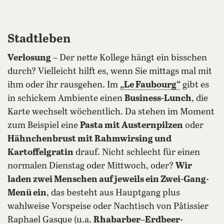
Stadtleben
Verlosung
– Der nette Kollege hängt ein bisschen
durch? Vielleicht hilft es, wenn Sie mittags mal mit
ihm oder ihr rausgehen. Im
„Le Faubourg“
gibt es
in schickem Ambiente einen
Business-Lunch
, die
Karte wechselt wöchentlich. Da stehen im Moment
zum Beispiel eine
Pasta mit Austernpilzen
oder
Hähnchenbrust mit Rahmwirsing und
Kartoffelgratin
drauf. Nicht schlecht für einen
normalen Dienstag oder Mittwoch, oder?
Wir
laden zwei Menschen auf jeweils ein Zwei-Gang-
Menü ein
, das besteht aus Hauptgang plus
wahlweise Vorspeise oder Nachtisch von Pâtissier
Raphael Gasque (u.a.
Rhabarber–Erdbeer-