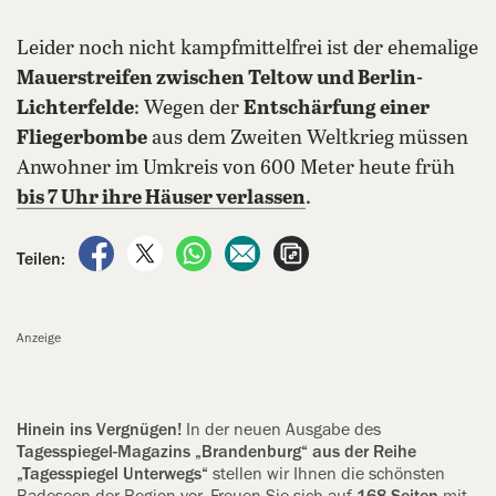
Leider noch nicht kampfmittelfrei ist der ehemalige
Mauerstreifen zwischen Teltow und Berlin-
Lichterfelde
: Wegen der
Entschärfung einer
Fliegerbombe
aus dem Zweiten Weltkrieg müssen
Anwohner im Umkreis von 600 Meter heute früh
bis 7 Uhr ihre Häuser verlassen
.
auf Facebook teilen
auf X teilen
per WhatsApp teilen
per E-Mail teilen
Artikel aufrufen
Teilen:
Anzeige
Hinein ins Vergnügen!
In der neuen Ausgabe des
Tagesspiegel-Magazins „Brandenburg“ aus der Reihe
„Tagesspiegel Unterwegs“
stellen wir Ihnen die schönsten