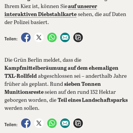
Ihrem Kiez ist, können Sie
auf unserer
interaktiven
Diebstahlkarte
sehen, die auf Daten
der Polizei basiert.
auf Facebook teilen
auf X teilen
per WhatsApp teilen
per E-Mail teilen
Artikel aufrufen
Teilen:
Die Grün Berlin meldet, dass die
Kampfmittelberäumung auf dem ehemaligen
TXL-Rollfeld
abgeschlossen sei – anderthalb Jahre
früher als geplant. Rund
sieben Tonnen
Munitionsreste
seien auf den rund 152 Hektar
geborgen worden, die
Teil eines Landschaftsparks
werden sollen.
auf Facebook teilen
auf X teilen
per WhatsApp teilen
per E-Mail teilen
Artikel aufrufen
Teilen: