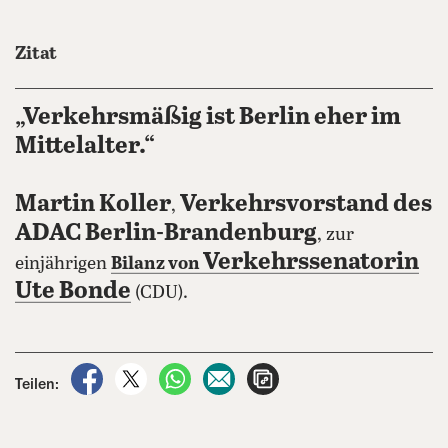
Zitat
„Verkehrsmäßig ist Berlin eher im
Mittelalter.“
Martin Koller
Verkehrsvorstand des
,
ADAC Berlin-Brandenburg
, zur
Verkehrssenatorin
einjährigen
Bilanz von
Ute Bonde
(CDU).
auf Facebook teilen
auf X teilen
per WhatsApp teilen
per E-Mail teilen
Artikel aufrufen
Teilen: