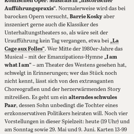
Komischen Oper
:
Musicals in „historischer
Aufführungspraxis“
. Normalerweise wird das bei
barocken Opern versucht,
Barrie Kosky
aber
inszeniert gerne auch die Klassiker des
Unterhaltungstheaters so, als wäre seit der
Uraufführung kein Tag vergangen, etwa bei
„La
Cage aux Folles“
. Wer Mitte der 1980er-Jahre das
Musical – mit der Emanzipations-Hymne
„I am
what I am“
– am Theater des Westens gesehen hat,
schwelgt in Erinnerungen; wer das Stück noch
nicht kennt, lässt sich von den extravaganten
Choreografien und der herzerwärmenden Story
mitreißen. Es geht um ein
alterndes schwules
Paar
, dessen Sohn unbedingt die Tochter eines
erzkonservativen Politikers heiraten will. Noch vier
Vorstellungen in dieser Spielzeit: heute (19 Uhr) und
am Sonntag sowie 29. Mai und 9. Juni. Karten 13-99