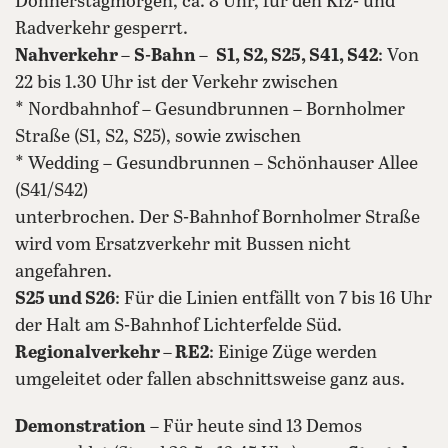
Donnerstagmorgen, ca. 8 Uhr, für den Kfz- und
Radverkehr gesperrt.
Nahverkehr
–
S-Bahn
–
S1, S2, S25, S41, S42
: Von
22 bis 1.30 Uhr ist der Verkehr zwischen
* Nordbahnhof – Gesundbrunnen – Bornholmer
Straße (S1, S2, S25), sowie zwischen
* Wedding – Gesundbrunnen – Schönhauser Allee
(S41/S42)
unterbrochen. Der S-Bahnhof Bornholmer Straße
wird vom Ersatzverkehr mit Bussen nicht
angefahren.
S25 und S26
: Für die Linien entfällt von 7 bis 16 Uhr
der Halt am S-Bahnhof Lichterfelde Süd.
Regionalverkehr
–
RE2
: Einige Züge werden
umgeleitet oder fallen abschnittsweise ganz aus.
Demonstration
– Für heute sind 13 Demos