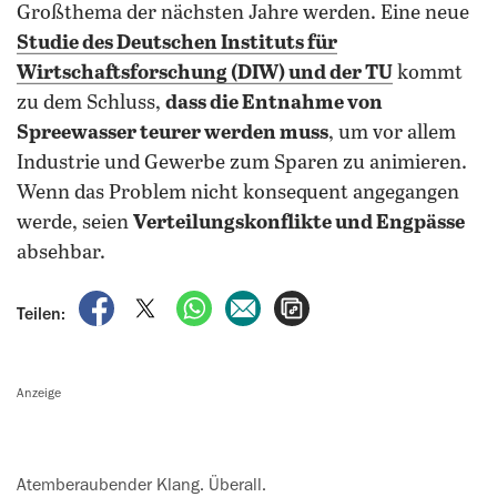
Großthema der nächsten Jahre werden. Eine neue
Studie des Deutschen Instituts für
Wirtschaftsforschung (DIW) und der TU
kommt
zu dem Schluss,
dass die Entnahme von
Spreewasser teurer werden muss
, um vor allem
Industrie und Gewerbe zum Sparen zu animieren.
Wenn das Problem nicht konsequent angegangen
werde, seien
Verteilungskonflikte und Engpässe
absehbar.
auf Facebook teilen
auf X teilen
per WhatsApp teilen
per E-Mail teilen
Artikel aufrufen
Teilen:
Anzeige
Atemberaubender Klang. Überall.