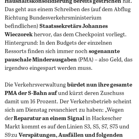
Haushaltskonsolidierung bereits gestrichen
hat.
Das geht aus einem Schreiben des (auf dem Abflug
Richtung Bundesverkehrsministerium
befindlichen)
Staatssekretärs Johannes
Wieczorek
hervor, das dem Checkpoint vorliegt.
Hintergrund: In den Budgets der einzelnen
Ressorts finden sich immer noch
sogenannte
pauschale Minderausgaben
(PMA) – also Geld, das
irgendwo eingespart werden muss.
Die Verkehrsverwaltung
bürdet nun ihre gesamte
PMA der S-Bahn auf
und kürzt deren Zuschuss
damit um 16 Prozent. Der Verkehrsbetrieb scheint
sich am Dienstag revanchiert zu haben: „Wegen
der
Reparatur an einem Signal
in Hackescher
Markt kommt es auf den Linien S3, S5, S7, S75 und
S9 zu
Verspätungen, Ausfällen und folgenden