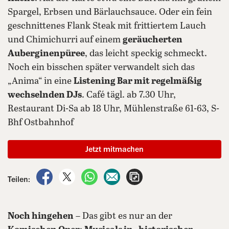
Spargel, Erbsen und Bärlauchsauce. Oder ein fein
geschnittenes Flank Steak mit frittiertem Lauch
und Chimichurri auf einem
geräucherten
Auberginenpüree
, das leicht speckig schmeckt.
Noch ein bisschen später verwandelt sich das
„Anima“ in eine
Listening Bar mit regelmäßig
wechselnden DJs
. Café tägl. ab 7.30 Uhr,
Restaurant Di-Sa ab 18 Uhr, Mühlenstraße 61-63, S-
Bhf Ostbahnhof
Jetzt mitmachen
auf Facebook teilen
auf X teilen
per WhatsApp teilen
per E-Mail teilen
Artikel aufrufen
Teilen:
Noch hingehen
– Das gibt es nur an der