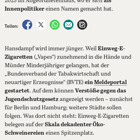
2023 im Abgeordnetenhaus, wo er sich
als
Innenpolitiker
einen Namen gemacht hat.
auf Facebook teilen
auf X teilen
per WhatsApp teilen
per E-Mail teilen
Artikel aufrufen
Teilen:
Hansdampf wird immer jünger. Weil
Einweg-E-
Zigaretten
(„Vapes“) zunehmend in die Hände und
Münder Minderjähriger gelangen, hat der
„Bundesverband der Tabakwirtschaft und
neuartiger Erzeugnisse“ (BVTE)
ein
Meldeportal
gestartet
. Auf dem können
Verstöße gegen das
Jugendschutzgesetz
angezeigt werden – zunächst
für Berlin und Hamburg; weitere Städte sollen
folgen. Was dort nicht steht: Einweg-E-Zigaretten
belegen auf der
Skala dekadenter Öko-
Schweinereien
einen Spitzenplatz.