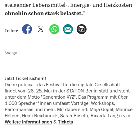
steigender Lebensmittel-, Energie- und Heizkosten
ohnehin schon stark belastet
.“
auf Facebook teilen
auf X teilen
per WhatsApp teilen
per E-Mail teilen
Artikel aufrufen
Teilen:
Anzeige
Jetzt Ticket sichern!
Die re:publica - das Festival für die ‍digitale Gesellschaft -
findet vom 26.-28. Mai in der STATION Berlin statt und steht
unter dem Motto "Generation XYZ". Das Programm mit über
1.000 Sprecher*innen umfasst Vorträge, Workshops,
Performances und mehr. Mit dabei sind: Maja Göpel, Maurice
Höfgen, Heidi Reichinnek, Sarah ‍Bosetti, Ricarda Lang u.v.m.
Weitere Informationen
&
Tickets