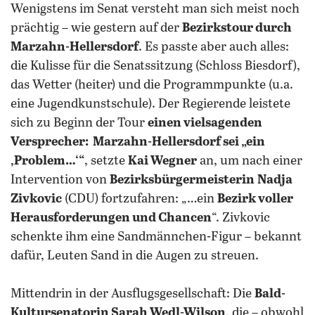
Wenigstens im Senat versteht man sich meist noch
prächtig – wie gestern auf der
Bezirkstour durch
Marzahn-Hellersdorf
. Es passte aber auch alles:
die Kulisse für die Senatssitzung (Schloss Biesdorf),
das Wetter (heiter) und die Programmpunkte (u.a.
eine Jugendkunstschule). Der Regierende leistete
sich zu Beginn der Tour
einen vielsagenden
Versprecher: Marzahn-Hellersdorf sei „ein
‚Problem…‘“
, setzte
Kai Wegner
an, um nach einer
Intervention von
Bezirksbürgermeisterin
Nadja
Zivkovic
(CDU) fortzufahren: „…ein
Bezirk voller
Herausforderungen und Chancen
“. Zivkovic
schenkte ihm eine Sandmännchen-Figur – bekannt
dafür, Leuten Sand in die Augen zu streuen.
Mittendrin in der Ausflugsgesellschaft: Die
Bald-
Kultursenatorin Sarah Wedl-Wilson
, die – obwohl