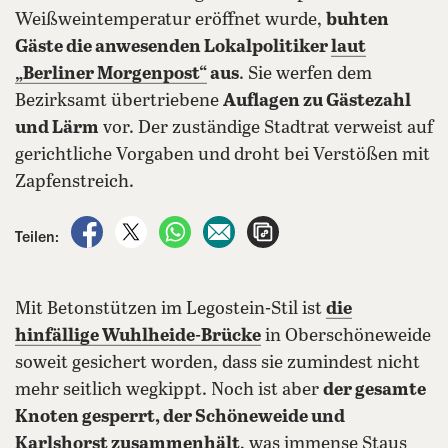
Weißweintemperatur eröffnet wurde,
buhten
Gäste die anwesenden Lokalpolitiker
laut
„Berliner Morgenpost“
aus
. Sie werfen dem
Bezirksamt übertriebene
Auflagen zu Gästezahl
und Lärm
vor. Der zuständige Stadtrat verweist auf
gerichtliche Vorgaben und droht bei Verstößen mit
Zapfenstreich.
auf Facebook teilen
auf X teilen
per WhatsApp teilen
per E-Mail teilen
Artikel aufrufen
Teilen:
Mit Betonstützen im Legostein-Stil ist
die
hinfällige Wuhlheide-Brücke
in Oberschöneweide
soweit gesichert worden, dass sie zumindest nicht
mehr seitlich wegkippt. Noch ist aber
der gesamte
Knoten gesperrt, der Schöneweide und
Karlshorst zusammenhält
, was immense Staus