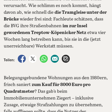
verursacht. Wie schlimm es noch kommt, hängt
davon ab, wie schnell die
die Tramgleise unter der
Brücke
wieder frei sind: Fachleute schätzen, dass
die BVG ihre Straßenbahnen
im zur Insel
gewordenen Treptow-Köpenicker Netz
etwa vier
Wochen lang betreiben kann, bis sie in die (jetzt
unerreichbare) Werkstatt müssen.
auf Facebook teilen
auf X teilen
per WhatsApp teilen
per E-Mail teilen
Artikel aufrufen
Teilen:
Belegungsgebundene Wohnungen aus den 1980ern,
frisch saniert
zum Kauf für 8000 Euro pro
Quadratmeter
? Das gab’s beim
Immobilienunternehmen Ziegert – inklusive
Zusage, etwaige Strafzahlungen zu übernehmen,
falls auffliegen sollte, dass die Nutzer der