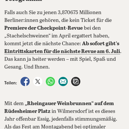
Falls auch Sie zu jenen 3,870675 Millionen
Berliner:innen gehören, die kein Ticket für die
Premiere der Checkpoint-Revue
bei den
„Stachelschweinen“ im April ergattert haben,
kommt jetzt die nächste Chance:
Ab sofort gibt’s
Eintrittskarten für die nächste Revue am 6. Juli
.
Das kann ja heiter werden – mit Spiel, Spaß und
Gesang. Und Ihnen.
auf Facebook teilen
auf X teilen
per WhatsApp teilen
per E-Mail teilen
Artikel aufrufen
Teilen:
Mit dem
„Rheingauer Weinbrunnen“ auf dem
Rüdesheimer Platz
in Wilmersdorf ist es dieses
Jahr offenbar Essig, jedenfalls stimmungsmäßig.
Als das Fest am Montagabend bei optimaler