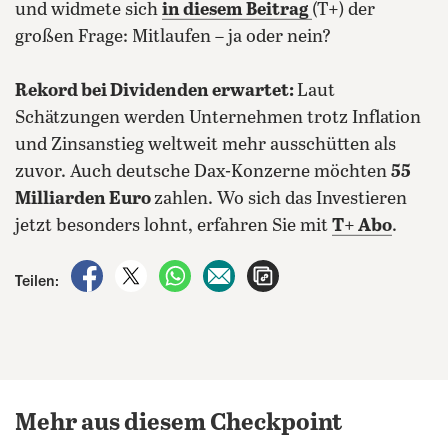
und widmete sich
in diesem Beitrag
(T+) der
großen Frage: Mitlaufen –
ja oder nein?
Rekord bei Dividenden erwartet:
Laut
Schätzungen werden Unternehmen trotz Inflation
und Zinsanstieg weltweit mehr ausschütten als
zuvor. Auch deutsche Dax-Konzerne möchten
55
Milliarden Euro
zahlen. Wo sich das Investieren
jetzt besonders lohnt, erfahren Sie mit
T+ Abo
.
auf Facebook teilen
auf X teilen
per WhatsApp teilen
per E-Mail teilen
Artikel aufrufen
Teilen:
Mehr aus diesem Checkpoint