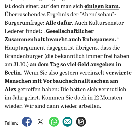
ist doch einer, auf den man sich
einigen kann
.
Überraschendes Ergebnis der "Abendschau"-
Bürgerumfrage:
Alle dafür
. Auch Kultursenator
Lederer findet: „
Gesellschaftlicher
Zusammenhalt braucht auch Ruhepausen.
“
Hauptargument dagegen ist übrigens, dass die
Brandenburger (die bekanntlich immer frei haben
am 31.10.)
an dem Tag so viel Geld ausgeben in
Berlin
. Wenn Sie also gestern vereinzelt
verwirrte
Menschen mit Vorbauchschnalltaschen am
Alex
getroffen haben: Die hatten sich vermutlich
im Jahr geirrt. Kommen Sie doch in 12 Monaten
wieder. Wir sind dann wieder arbeiten.
auf Facebook teilen
auf X teilen
per WhatsApp teilen
per E-Mail teilen
Artikel aufrufen
Teilen: