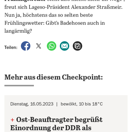
freut sich Lageso-Präsident Alexander Straßmeir.
Nun ja, höchstens das so selten beste
Frühlingswetter: Gibt’s Badehosen auch in
langärmlig?
auf Facebook teilen
auf X teilen
per WhatsApp teilen
per E-Mail teilen
Artikel aufrufen
Teilen:
Mehr aus diesem Checkpoint:
Dienstag, 16.05.2023
bewölkt, 10 bis 18°C
+
Ost-Beauftragter begrüßt
Einordnung der DDR als