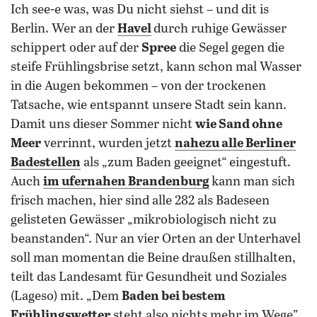
Ich see-e was, was Du nicht siehst – und dit is
Berlin. Wer an der
Havel
durch ruhige Gewässer
schippert oder auf der
Spree
die Segel gegen die
steife Frühlingsbrise setzt, kann schon mal Wasser
in die Augen bekommen – von der trockenen
Tatsache, wie entspannt unsere Stadt sein kann.
Damit uns dieser Sommer nicht
wie Sand ohne
Meer
verrinnt, wurden jetzt
nahezu alle Berliner
Badestellen
als „zum Baden geeignet“ eingestuft.
Auch
im ufernahen Brandenburg
kann man sich
frisch machen, hier sind alle 282 als Badeseen
gelisteten Gewässer „mikrobiologisch nicht zu
beanstanden“. Nur an vier Orten an der Unterhavel
soll man momentan die Beine draußen stillhalten,
teilt das Landesamt für Gesundheit und Soziales
(Lageso) mit. „Dem
Baden bei bestem
Frühlingswetter
steht also nichts mehr im Wege”,