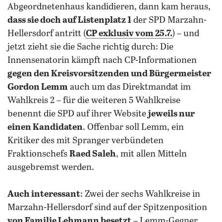
Abgeordnetenhaus kandidieren, dann kam heraus,
dass sie doch auf Listenplatz 1
der SPD Marzahn-
Hellersdorf antritt (
CP exklusiv vom 25.7.
) – und
jetzt zieht sie die Sache richtig durch: Die
Innensenatorin kämpft nach CP-Informationen
gegen den Kreisvorsitzenden und Bürgermeister
Gordon Lemm
auch um das Direktmandat im
Wahlkreis 2 – für die weiteren 5 Wahlkreise
benennt die SPD auf ihrer Website
jeweils nur
einen Kandidaten
. Offenbar soll Lemm, ein
Kritiker des mit Spranger verbündeten
Fraktionschefs
Raed Saleh
, mit allen Mitteln
ausgebremst werden.
Auch interessant
: Zwei der sechs Wahlkreise in
Marzahn-Hellersdorf sind auf der Spitzenposition
von Familie Lehmann besetzt
– Lemm-Gegner