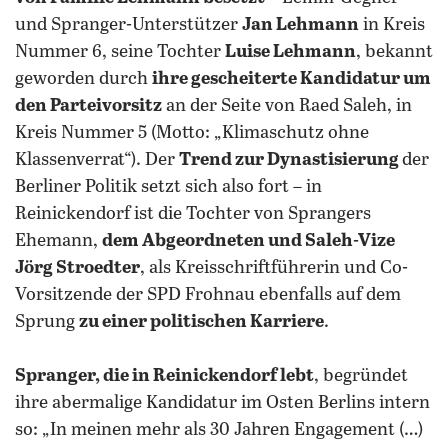
und Spranger-Unterstützer
Jan Lehmann
in Kreis
Nummer 6, seine Tochter
Luise Lehmann
, bekannt
geworden durch
ihre gescheiterte Kandidatur um
den Parteivorsitz
an der Seite von Raed Saleh, in
Kreis Nummer 5 (Motto: „Klimaschutz ohne
Klassenverrat“). Der
Trend zur Dynastisierung
der
Berliner Politik setzt sich also fort – in
Reinickendorf ist die Tochter von Sprangers
Ehemann,
dem Abgeordneten und Saleh-Vize
Jörg Stroedter
, als Kreisschriftführerin und Co-
Vorsitzende der SPD Frohnau ebenfalls auf dem
Sprung
zu einer politischen Karriere
.
Spranger, die in Reinickendorf lebt
, begründet
ihre abermalige Kandidatur im Osten Berlins intern
so: „In meinen mehr als 30 Jahren Engagement (…)