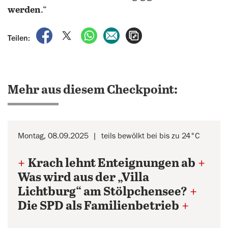
werden
.“
auf Facebook teilen
auf X teilen
per WhatsApp teilen
per E-Mail teilen
Artikel aufrufen
Teilen:
Mehr aus diesem Checkpoint:
Montag, 08.09.2025
teils bewölkt bei bis zu 24°C
+
Krach lehnt Enteignungen ab
+
Was wird aus der „Villa
Lichtburg“ am Stölpchensee?
+
Die SPD als Familienbetrieb
+