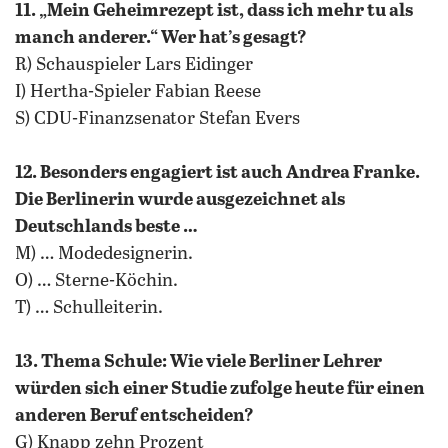
11. „Mein Geheimrezept ist, dass ich mehr tu als
manch anderer.“ Wer hat’s gesagt?
R) Schauspieler Lars Eidinger
I) Hertha-Spieler Fabian Reese
S) CDU-Finanzsenator Stefan Evers
12. Besonders engagiert ist auch Andrea Franke.
Die Berlinerin wurde ausgezeichnet als
Deutschlands beste …
M) … Modedesignerin.
O) … Sterne-Köchin.
T) … Schulleiterin.
13. Thema Schule: Wie viele Berliner Lehrer
würden sich einer Studie zufolge heute für einen
anderen Beruf entscheiden?
G) Knapp zehn Prozent