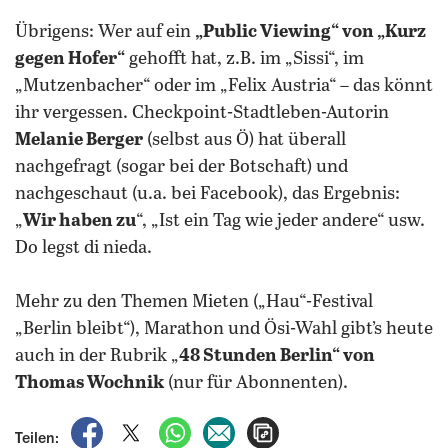
Übrigens: Wer auf ein
„Public Viewing“ von „Kurz
gegen Hofer“
gehofft hat, z.B. im „Sissi“, im
„Mutzenbacher“ oder im „Felix Austria“ – das könnt
ihr vergessen. Checkpoint-Stadtleben-Autorin
Melanie Berger
(selbst aus Ö) hat überall
nachgefragt (sogar bei der Botschaft) und
nachgeschaut (u.a. bei Facebook), das Ergebnis:
„
Wir haben zu
“, „Ist ein Tag wie jeder andere“ usw.
Do legst di nieda.
Mehr zu den Themen Mieten („Hau“-Festival
„Berlin bleibt“), Marathon und Ösi-Wahl gibt’s heute
auch in der Rubrik „
48 Stunden Berlin“ von
Thomas Wochnik
(nur für Abonnenten).
auf Facebook teilen
auf X teilen
per WhatsApp teilen
per E-Mail teilen
Artikel aufrufen
Teilen: