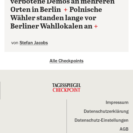
verbotene Demos an mehreren
Orten in Berlin
+
Polnische
Wähler standen lange vor
Berliner Wahllokalen an
+
von
Stefan Jacobs
Alle Checkpoints
Impressum
Datenschutz­erklärung
Datenschutz-Einstellungen
AGB