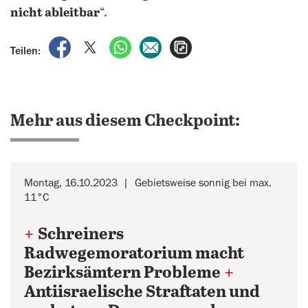
nicht ableitbar
“.
auf Facebook teilen
auf X teilen
per WhatsApp teilen
per E-Mail teilen
Artikel aufrufen
Teilen:
Mehr aus diesem Checkpoint:
Montag, 16.10.2023
Gebietsweise sonnig bei max.
11°C
+
Schreiners
Radwegemoratorium macht
Bezirksämtern Probleme
+
Antiisraelische Straftaten und