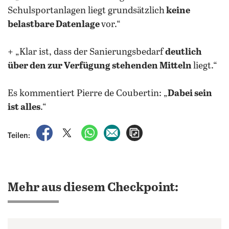
Schulsportanlagen liegt grundsätzlich
keine
belastbare Datenlage
vor.“
+ „Klar ist, dass der Sanierungsbedarf
deutlich
über den zur Verfügung stehenden Mitteln
liegt.“
Es kommentiert Pierre de Coubertin: „
Dabei sein
ist alles
.“
auf Facebook teilen
auf X teilen
per WhatsApp teilen
per E-Mail teilen
Artikel aufrufen
Teilen:
Mehr aus diesem Checkpoint: