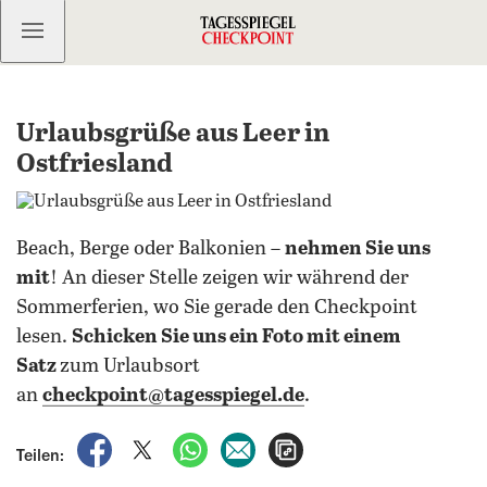
Kostenlos anmelden
Urlaubsgrüße aus Leer in
Ostfriesland
Beach, Berge oder Balkonien –
nehmen Sie uns
mit
! An dieser Stelle zeigen wir während der
Sommerferien, wo Sie gerade den Checkpoint
lesen.
Schicken Sie uns ein Foto mit einem
Satz
zum Urlaubsort
an
checkpoint@tagesspiegel.de
.
auf Facebook teilen
auf X teilen
per WhatsApp teilen
per E-Mail teilen
Artikel aufrufen
Teilen: