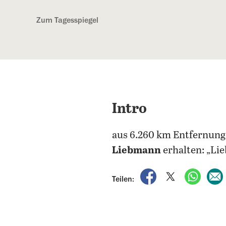
Kostenlos anmelden
Zum Tagesspiegel
Intro
aus 6.260 km Entfernung
Liebmann
erhalten: „Li
auf Facebook teile
auf X teilen
per Wh
Teilen: