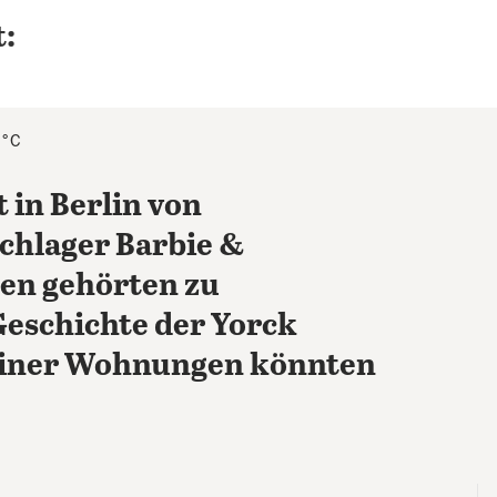
:
4°C
t in Berlin von
chlager Barbie &
n gehörten zu
Geschichte der Yorck
liner Wohnungen könnten