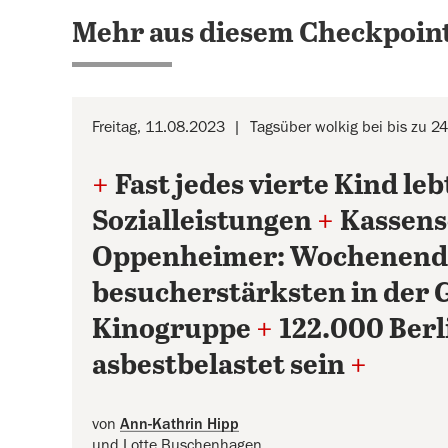
Mehr aus diesem Checkpoint
Freitag, 11.08.2023
Tagsüber wolkig bei bis zu 2
+
Fast jedes vierte Kind leb
Sozialleistungen
+
Kassens
Oppenheimer: Wochenende
besucherstärksten in der 
Kinogruppe
+
122.000 Ber
asbestbelastet sein
+
von
Ann-Kathrin Hipp
und Lotte Buschenhagen