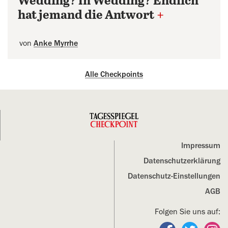
Wedding? In Wedding? Endlich
hat jemand die Antwort
+
von
Anke Myrrhe
Alle Checkpoints
Impressum
Datenschutz­erklärung
Datenschutz-Einstellungen
AGB
Folgen Sie uns auf:
Folgen Sie un
Folgen S
Fo