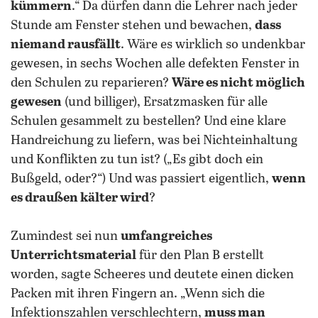
kümmern
.“ Da dürfen dann die Lehrer nach jeder
Stunde am Fenster stehen und bewachen,
dass
niemand rausfällt
. Wäre es wirklich so undenkbar
gewesen, in sechs Wochen alle defekten Fenster in
den Schulen zu reparieren?
Wäre es nicht möglich
gewesen
(und billiger), Ersatzmasken für alle
Schulen gesammelt zu bestellen? Und eine klare
Handreichung zu liefern, was bei Nichteinhaltung
und Konflikten zu tun ist? („Es gibt doch ein
Bußgeld, oder?“) Und was passiert eigentlich,
wenn
es draußen kälter wird
?
Zumindest sei nun
umfangreiches
Unterrichtsmaterial
für den Plan B erstellt
worden, sagte Scheeres und deutete einen dicken
Packen mit ihren Fingern an. „Wenn sich die
Infektionszahlen verschlechtern,
muss man