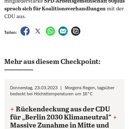
mitgliederstarke
SPD-Arbeitsgemeinschaft 60plus
sprach sich für Koalitionsverhandlungen
mit der
CDU aus.
auf Facebook teilen
auf X teilen
per WhatsApp teilen
per E-Mail teilen
Artikel aufrufen
Teilen:
Mehr aus diesem Checkpoint:
Donnerstag, 23.03.2023
Morgens Regen, tagsüber
bedeckt bei Höchsttemperaturen um 16°C
+
Rückendeckung aus der CDU
für „Berlin 2030 Klimaneutral“
+
Massive Zunahme in Mitte und