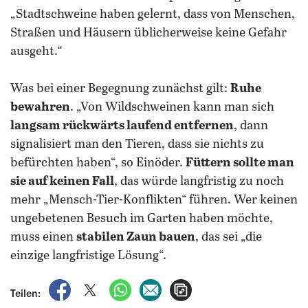
„Stadtschweine haben gelernt, dass von Menschen,
Straßen und Häusern üblicherweise keine Gefahr
ausgeht.“
Was bei einer Begegnung zunächst gilt:
Ruhe
bewahren
. „Von Wildschweinen kann man sich
langsam rückwärts laufend entfernen
, dann
signalisiert man den Tieren, dass sie nichts zu
befürchten haben“, so Einöder.
Füttern sollte man
sie auf keinen Fall
, das würde langfristig zu noch
mehr „Mensch-Tier-Konflikten“ führen. Wer keinen
ungebetenen Besuch im Garten haben möchte,
muss einen
stabilen Zaun bauen
, das sei „die
einzige langfristige Lösung“.
auf Facebook teilen
auf X teilen
per WhatsApp teilen
per E-Mail teilen
Artikel aufrufen
Teilen: