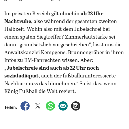
Im privaten Bereich gilt ohnehin
ab 22 Uhr
Nachtruhe
, also während der gesamten zweiten
Halbzeit. Wohin also mit dem Jubelschrei bei
einem späten Siegtreffer? Zimmerlautstärke sei
dann „grundsätzlich vorgeschrieben“, lässt uns die
Anwaltskanzlei Kempgens. Brunnengräber in ihren
Infos zu EM-Fanrechten wissen. Aber:
„
Jubelschreie sind auch ab 22 Uhr noch
sozialadäquat
, auch der fußballuninteressierte
Nachbar muss das hinnehmen.“ So ist das, wenn
König Fußball die Welt regiert.
auf Facebook teilen
auf X teilen
per WhatsApp teilen
per E-Mail teilen
Artikel aufrufen
Teilen: