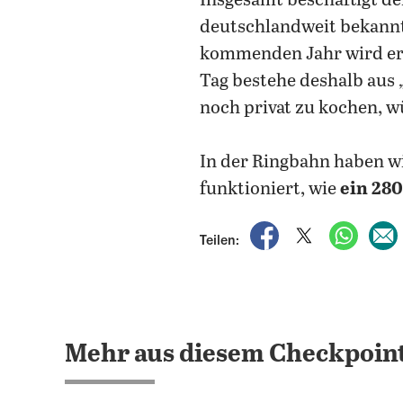
Insgesamt beschäftigt d
deutschlandweit bekannt
kommenden Jahr wird er 
Tag bestehe deshalb aus 
noch privat zu kochen, w
In der Ringbahn haben w
funktioniert, wie
ein 28
auf Facebook teile
auf X teilen
per Wh
Teilen:
Mehr aus diesem Checkpoint