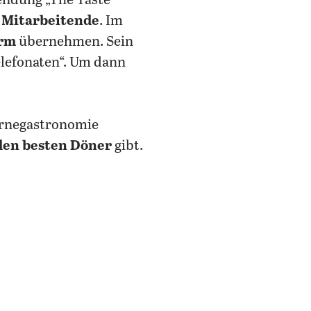
endung „The Taste“
Mitarbeitende
. Im
urm
übernehmen. Sein
elefonaten“. Um dann
ernegastronomie
den besten Döner
gibt.