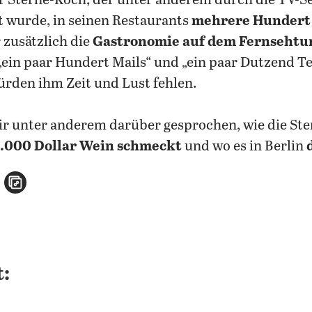
er Sterne-Koch, der unter anderem durch die TV-S
 wurde, in seinen Restaurants
mehrere Hundert 
zusätzlich die
Gastronomie auf dem Fernseht
„ein paar Hundert Mails“ und „ein paar Dutzend T
ürden ihm Zeit und Lust fehlen.
ir unter anderem darüber gesprochen, wie die St
0.000 Dollar Wein schmeckt
und wo es in Berlin
n
atsApp teilen
per E-Mail teilen
Artikel aufrufen
: