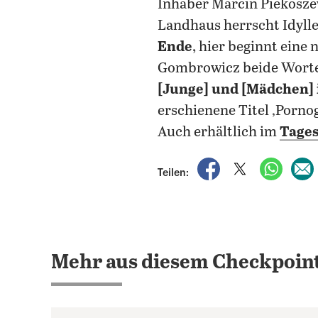
Inhaber Marcin Piekosze
Landhaus herrscht Idyll
Ende
, hier beginnt eine
Gombrowicz beide Worte 
[Junge] und [Mädchen]
erschienene Titel ‚Pornog
Auch erhältlich im
Tages
auf Facebook teile
auf X teilen
per Wh
Teilen:
Mehr aus diesem Checkpoint