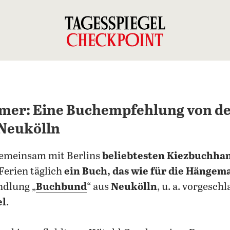
mer: Eine Buchempfehlung von d
Neukölln
Gemeinsam mit Berlins
beliebtesten Kiezbuchha
Ferien täglich
ein Buch, das wie für die Hängema
ndlung „
Buchbund
“ aus
Neukölln
, u. a. vorgesc
el
.