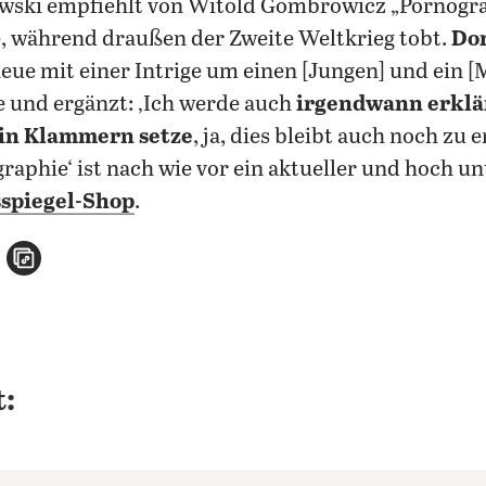
wski
empfiehlt von Witold Gombrowicz „Pornogra
e, während draußen der Zweite Weltkrieg tobt.
Dor
 neue mit einer Intrige um einen [Jungen] und ein 
und ergänzt: ‚Ich werde auch
irgendwann erklä
 in Klammern setze
, ja, dies bleibt auch noch zu 
raphie‘ ist nach wie vor ein aktueller und hoch un
spiegel-Shop
.
n
atsApp teilen
per E-Mail teilen
Artikel aufrufen
: