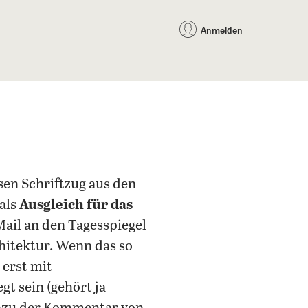
auf Facebook teilen
auf X teilen
per WhatsApp teilen
per E-Mail teilen
Artikel au
Teilen:
Anmelden
sen Schriftzug aus den
als
Ausgleich für das
Mail an den Tagesspiegel
chitektur. Wenn das so
 erst mit
gt sein (gehört ja