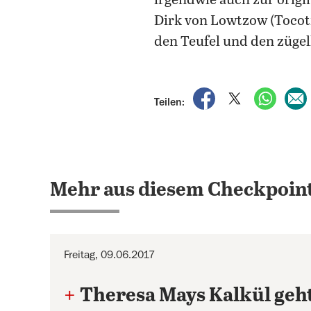
irgendwie auch zur orig
Dirk von Lowtzow (Tocotr
den Teufel und den zügel
auf Facebook teile
auf X teilen
per Wh
Teilen:
Mehr aus diesem Checkpoint
Freitag, 09.06.2017
+
Theresa Mays Kalkül geht