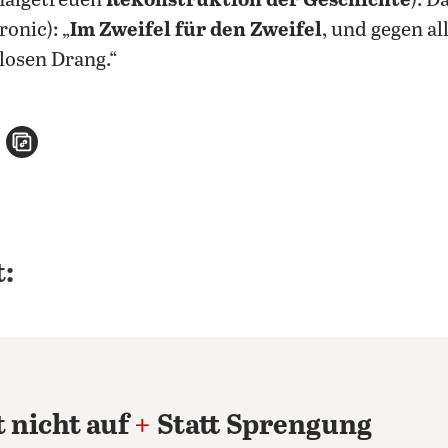
inalgetreuen
Rekonstruktion der Geschichte
). 
onic): „
Im Zweifel für den Zweifel
, und gegen al
losen Drang.“
n
atsApp teilen
per E-Mail teilen
Artikel aufrufen
:
 nicht auf
+
Statt Sprengung