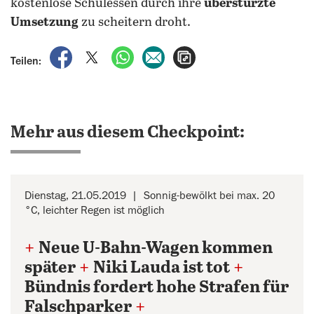
kostenlose Schulessen durch ihre
überstürzte
Umsetzung
zu scheitern droht.
auf Facebook teilen
auf X teilen
per WhatsApp teilen
per E-Mail teilen
Artikel aufrufen
Teilen:
Mehr aus diesem Checkpoint:
Dienstag, 21.05.2019
Sonnig-bewölkt bei max. 20
°C, leichter Regen ist möglich
+
Neue U-Bahn-Wagen kommen
später
+
Niki Lauda ist tot
+
Bündnis fordert hohe Strafen für
Falschparker
+