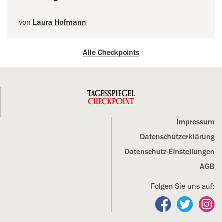
von
Laura Hofmann
Alle Checkpoints
Impressum
Datenschutz­erklärung
Datenschutz-Einstellungen
AGB
Folgen Sie uns auf:
Folgen Sie un
Folgen S
Fo