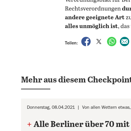
Verordnungsblatt für Berl
Rechtsverordnungen
dur
andere geeignete Art
zu
alles unmöglich ist
, das
auf Facebook teile
auf X teilen
per Wh
Teilen:
Mehr aus diesem Checkpoint
Donnerstag, 08.04.2021
Von allen Wettern etwas
+
Alle Berliner über 70 mi