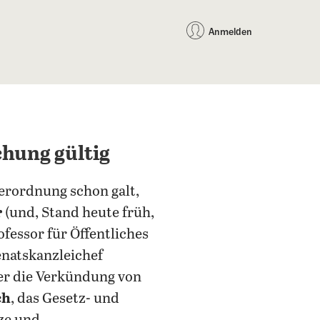
auf Facebook teilen
auf X teilen
per WhatsApp teilen
per E-Mail teilen
Artikel au
Teilen:
Anmelden
hung gültig
Verordnung schon galt,
r
(und, Stand heute früh,
rofessor für Öffentliches
enatskanzleichef
ber die Verkündung von
ch
, das Gesetz- und