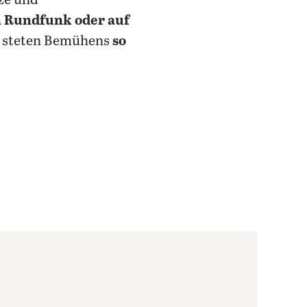
tze und
n Rundfunk oder auf
tz steten Bemühens
so