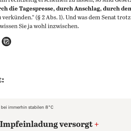
in rechtzeitig erscheinen zu lassen, so sind Gese
ch die Tagespresse, durch Anschlag, durch de
 verkünden.“ (§ 2 Abs. 1). Und was dem Senat tro
 wissen Sie ja wohl inzwischen.
n
atsApp teilen
per E-Mail teilen
Artikel aufrufen
:
, bei immerhin stabilen 8°C
t Impfeinladung versorgt
+