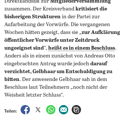
Direktkandidat zur
Mitgliederversammlung
zusammen. Der Kreisverband
kritisiert die
bisherigen Strukturen
in der Partei zur
Aufarbeitung der Vorwürfe. Die vergangenen
Wochen hätten gezeigt, dass sie „
zur
Aufklärung
öffentlicher Vorwürfe unter Zeitdruck
ungeeignet sind
“,
heißt es in einem Beschluss
.
Anders als in einem zunächst von Andreas Otto
eingebrachten Antrag wurde jedoch
darauf
verzichtet, Gelbhaar um Entschuldigung zu
bitten
. Der anwesende Gelbhaar sah in dem
Beschluss laut Teilnehmern „noch nicht der
Weisheit letzter Schluss“.
auf Facebook teilen
auf X teilen
per WhatsApp teilen
per E-Mail teilen
Artikel aufrufen
Teilen: