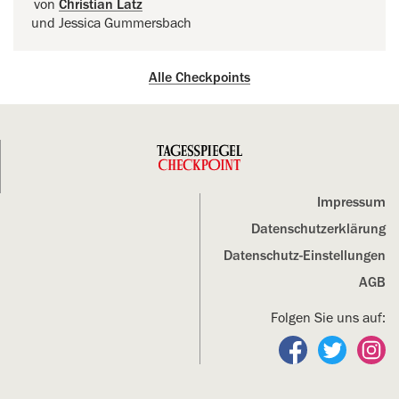
von
Christian Latz
und Jessica Gummersbach
Alle Checkpoints
Impressum
Datenschutz­erklärung
Datenschutz-Einstellungen
AGB
Folgen Sie uns auf:
Folgen Sie un
Folgen S
Fo