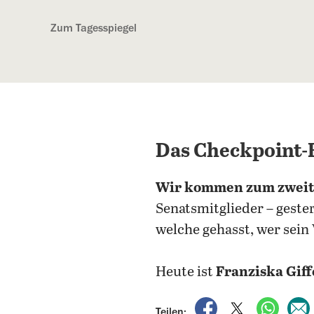
Kostenlos anmelden
Zum Tagesspiegel
Das Checkpoint
Wir kommen zum zweite
Senatsmitglieder – geste
welche gehasst, wer sein
Heute ist
Franziska Giff
auf Facebook teile
auf X teilen
per Wh
Teilen: