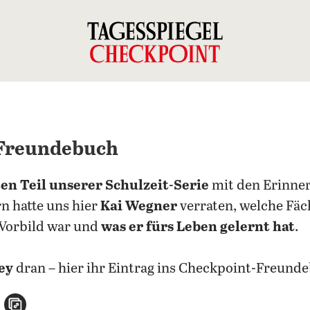
-Freundebuch
n Teil unserer Schulzeit-Serie
mit den Erinner
rn hatte uns hier
Kai Wegner
verraten, welche Fäch
 Vorbild war und
was er fürs Leben gelernt hat
.
ey
dran – hier ihr Eintrag ins Checkpoint-Freund
n
atsApp teilen
per E-Mail teilen
Artikel aufrufen