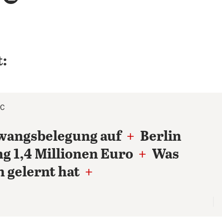
:
°C
Zwangsbelegung auf
+
Berlin
ng 1,4 Millionen Euro
+
Was
n gelernt hat
+