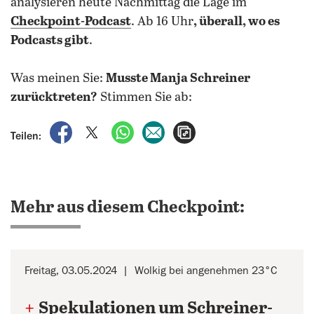
analysieren heute Nachmittag die Lage im
Checkpoint-Podcast
. Ab 16 Uhr
, überall, wo es
Podcasts gibt
.
Was meinen Sie:
Musste Manja Schreiner
zurücktreten?
Stimmen Sie ab:
auf Facebook teilen
auf X teilen
per WhatsApp teilen
per E-Mail teilen
Artikel aufrufen
Teilen:
Mehr aus diesem Checkpoint:
Freitag, 03.05.2024
Wolkig bei angenehmen 23°C
+
Spekulationen um Schreiner-