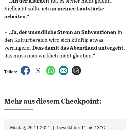
+ „
An der Klarheit
hat es sicher nicht gefehlt.
Vielleicht sollte ich
an meiner Lautstärke
arbeiten
.“
+ „
Ja, der unendliche Strom an Subventionen
in
den Kulturbereich wird sich künftig etwas
verringern.
Dass damit das Abendland untergeht
,
das muss man wirklich nicht glauben.“
auf Facebook teilen
auf X teilen
per WhatsApp teilen
per E-Mail teilen
Artikel aufrufen
Teilen:
Mehr aus diesem Checkpoint:
Montag, 25.11.2024
bewölkt bei 11 bis 13°C