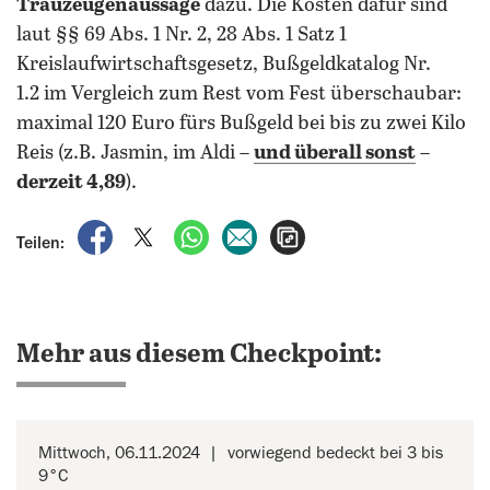
Trauzeugenaussage
dazu. Die Kosten dafür sind
laut §§ 69 Abs. 1 Nr. 2, 28 Abs. 1 Satz 1
Kreislaufwirtschaftsgesetz, Bußgeldkatalog Nr.
1.2 im Vergleich zum Rest vom Fest überschaubar:
maximal 120 Euro fürs Bußgeld bei bis zu zwei Kilo
Reis (z.B. Jasmin, im Aldi –
und überall sonst
–
derzeit 4,89
).
auf Facebook teilen
auf X teilen
per WhatsApp teilen
per E-Mail teilen
Artikel aufrufen
Teilen:
Mehr aus diesem Checkpoint:
Mittwoch, 06.11.2024
vorwiegend bedeckt bei 3 bis
9°C