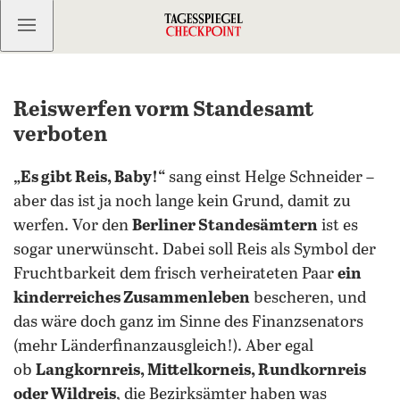
Kostenlos anmelden
Reiswerfen vorm Standesamt
verboten
„Es gibt Reis, Baby!“
sang einst Helge Schneider –
aber das ist ja noch lange kein Grund, damit zu
werfen. Vor den
Berliner Standesämtern
ist es
sogar unerwünscht. Dabei soll Reis als Symbol der
Fruchtbarkeit dem frisch verheirateten Paar
ein
kinderreiches Zusammenleben
bescheren, und
das wäre doch ganz im Sinne des Finanzsenators
(mehr Länderfinanzausgleich!). Aber egal
ob
Langkornreis, Mittelkorneis, Rundkornreis
oder Wildreis
, die Bezirksämter haben was