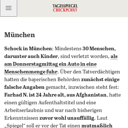
Kostenlos anmelden
München
Schock in München
: Mindestens
30 Menschen,
darunter auch Kinder
, sind verletzt worden,
als
am Donnerstagmittag ein Auto in eine
Menschenmenge fuhr
. Über den Tatverdächtigen
hatten die bayerischen Behörden
zunächst einige
falsche Angaben
gemacht, inzwischen steht fest:
Farhad N. ist 24 Jahre alt, aus Afghanistan
, hatte
einen gültigen Aufenthaltstitel und eine
Arbeitserlaubnis und war nach bisherigen
Erkenntnissen
zuvor wohl unauffällig
. Laut
„Spiegel“ soll er vor der Tat einen
mutmaßlich