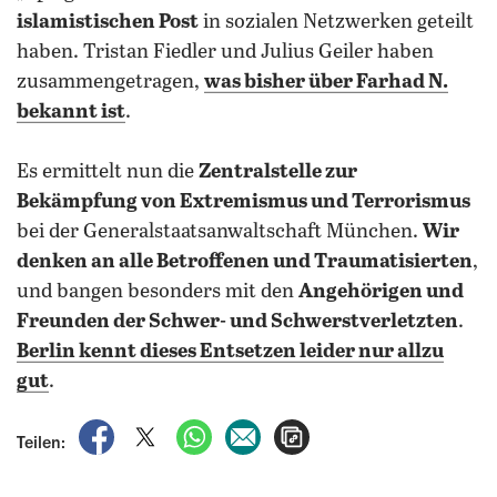
islamistischen Post
in sozialen Netzwerken geteilt
haben. Tristan Fiedler und Julius Geiler haben
zusammengetragen,
was bisher über Farhad N.
bekannt ist
.
Es ermittelt nun die
Zentralstelle zur
Bekämpfung von Extremismus und Terrorismus
bei der Generalstaatsanwaltschaft München.
Wir
denken an alle Betroffenen und Traumatisierten
,
und bangen besonders mit den
Angehörigen und
Freunden der Schwer- und Schwerstverletzten
.
Berlin kennt dieses Entsetzen leider nur allzu
gut
.
auf Facebook teilen
auf X teilen
per WhatsApp teilen
per E-Mail teilen
Artikel aufrufen
Teilen: