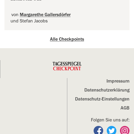
von
Margarethe Gallersdörfer
und Stefan Jacobs
Alle Checkpoints
Impressum
Datenschutz­erklärung
Datenschutz-Einstellungen
AGB
Folgen Sie uns auf:
Folgen Sie un
Folgen S
Fo