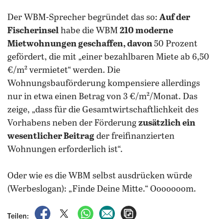
Der WBM-Sprecher begründet das so:
Auf der
Fischerinsel
habe die WBM
210
moderne
Mietwohnungen geschaffen, davon
50 Prozent
gefördert, die mit „einer bezahlbaren Miete ab 6,50
€/m² vermietet“ werden. Die
Wohnungsbauförderung kompensiere allerdings
nur in etwa einen Betrag von 3 €/m²/Monat. Das
zeige, „dass für die Gesamtwirtschaftlichkeit des
Vorhabens neben der Förderung
zusätzlich ein
wesentlicher Beitrag
der freifinanzierten
Wohnungen erforderlich ist“.
Oder wie es die WBM selbst ausdrücken würde
(Werbeslogan): „Finde Deine Mitte.“ Ooooooom.
auf Facebook teilen
auf X teilen
per WhatsApp teilen
per E-Mail teilen
Artikel aufrufen
Teilen: