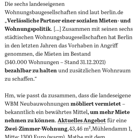
Die sechs landeseigenen
Wohnungsbaugesellschaften sind laut berlin.de
„
Verlässliche Partner einer sozialen Mieten- und
Wohnungspolitik
. […] Zusammen mit seinen sechs
städtischen Wohnungsbaugesellschaften hat Berlin
in den letzten Jahren das Vorhaben in Angriff
genommen, die Mieten im Bestand
(340.000 Wohnungen – Stand 31.12.2021)
bezahlbar zu halten
und zusätzlichen Wohnraum
zu schaffen.“
Hm, wie passt da zusammen, dass die landeseigene
WBM Neubauwohnungen
möbliert vermietet
–
bekanntlich ein bewährtes Mittel
, um mehr Miete
nehmen zu können
.
Aktuelles Angebot
für eine
Zwei-Zimmer-Wohnung
,43,46 m²,Mühlendamm 1,
Mitte: 1300 Euro (warm). Mathe mit dem