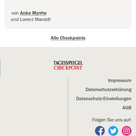
von
Anke Myrrhe
und Lorenz Maroldt
Alle Checkpoints
Impressum
Datenschutz­erklärung
Datenschutz-Einstellungen
AGB
Folgen Sie uns auf:
Folgen Sie un
Folgen S
Fo