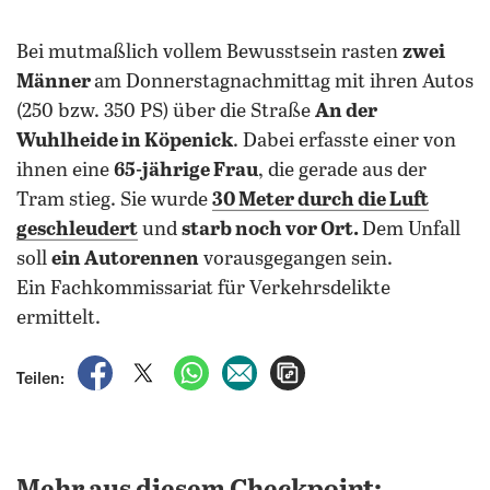
Bei mutmaßlich vollem Bewusstsein rasten
zwei
Männer
am Donnerstagnachmittag mit ihren Autos
(250 bzw. 350 PS) über die Straße
An der
Wuhlheide in Köpenick
. Dabei erfasste einer von
ihnen eine
65-jährige Frau
, die gerade aus der
Tram stieg. Sie wurde
30 Meter durch die Luft
geschleudert
und
starb noch vor Ort.
Dem Unfall
soll
ein Autorennen
vorausgegangen sein.
Ein Fachkommissariat für Verkehrsdelikte
ermittelt.
auf Facebook teilen
auf X teilen
per WhatsApp teilen
per E-Mail teilen
Artikel aufrufen
Teilen: