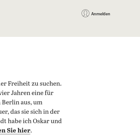
auf Facebook teilen
auf X teilen
per WhatsApp teilen
per E-Mail teilen
Artikel au
Teilen:
Anmelden
er Freiheit zu suchen.
vier Jahren eine für
 Berlin aus, um
r, das sie sich in der
adt habe ich Oskar und
en Sie hier
.