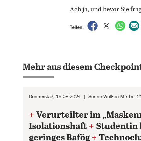
Ach ja, und bevor Sie fr
auf Facebook teile
auf X teilen
per Wh
Teilen:
Mehr aus diesem Checkpoint
Donnerstag, 15.08.2024
Sonne-Wolken-Mix bei 2
+
Verurteilter im „Masken
Isolationshaft
+
Studentin 
geringes Bafög
+
Technoclu