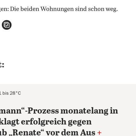
agen: Die beiden Wohnungen sind schon weg.
n
atsApp teilen
per E-Mail teilen
Artikel aufrufen
:
1 bis 28°C
mann“-Prozess monatelang in
klagt erfolgreich gegen
b „Renate“ vor dem Aus
+