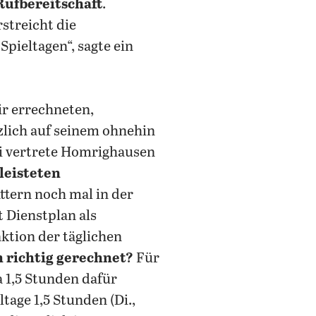
Rufbereitschaft
.
streicht die
ieltagen“, sagte ein
ir errechneten,
zlich auf seinem ohnehin
ei vertrete Homrighausen
leisteten
ättern noch mal in der
 Dienstplan als
nktion der täglichen
 richtig gerechnet?
Für
 1,5 Stunden dafür
tage 1,5 Stunden (Di.,