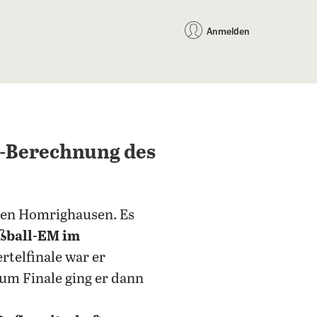
auf Facebook teilen
auf X teilen
per WhatsApp teilen
per E-Mail teilen
Artikel au
Teilen:
Anmelden
n-Berechnung des
ten Homrighausen. Es
ußball-EM im
rtelfinale war er
um Finale ging er dann