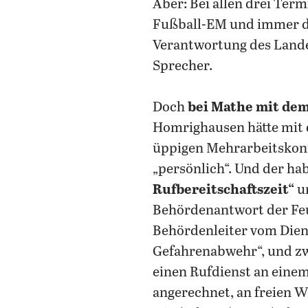
Aber: Bei allen drei Ter
Fußball-EM und immer da
Verantwortung des Lande
Sprecher.
Doch
bei Mathe mit dem
Homrighausen hätte mit d
üppigen Mehrarbeitskont
„persönlich“. Und der ha
Rufbereitschaftszeit“
u
Behördenantwort der Feue
Behördenleiter vom Dienst
Gefahrenabwehr“, und zwa
einen Rufdienst an eine
angerechnet, an freien W