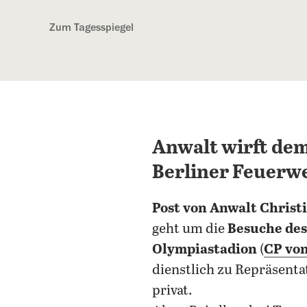
Kostenlos anmelden
Zum Tagesspiegel
Anwalt wirft de
Berliner Feuerw
Post von Anwalt Christ
geht um die
Besuche des
Olympiastadion
(
CP vo
dienstlich zu Repräsent
privat.