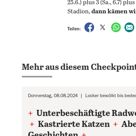
25.6.) plus 3 (Sa., 6.7) plus 
Stadion,
dann kämen wir
auf Facebook teile
auf X teilen
per Wh
Teilen:
Mehr aus diesem Checkpoint
Donnerstag, 08.08.2024
Locker bewölkt bis bede
+
Unterbeschäftigte Radw
+
Kastrierte Katzen
+
Abe
Geschichten
+