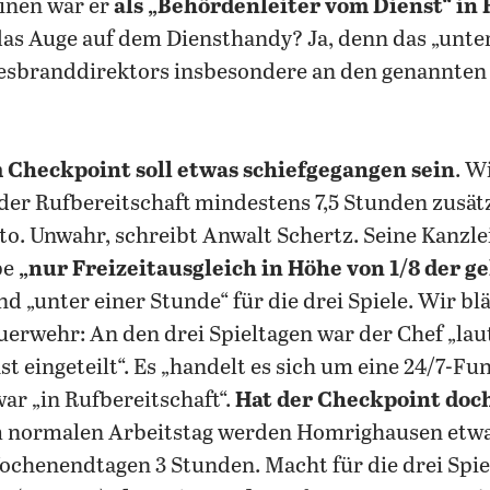
minen war er
als „Behördenleiter vom Dienst“ in 
s Auge auf dem Diensthandy? Ja, denn das „unter
sbranddirektors insbesondere an den genannten Sp
 Checkpoint soll etwas schiefgegangen sein
. W
er Rufbereitschaft mindestens 7,5 Stunden zusät
o. Unwahr, schreibt Anwalt Schertz. Seine Kanzl
be
„nur Freizeitausgleich in Höhe von 1/8 der ge
nd „unter einer Stunde“ für die drei Spiele. Wir bl
rwehr: An den drei Spieltagen war der Chef „laut
 eingeteilt“. Es „handelt es sich um eine 24/7-Fu
r „in Rufbereitschaft“.
Hat der Checkpoint doch
m normalen Arbeitstag werden Homrighausen etwa
ochenendtagen 3 Stunden. Macht für die drei Spiel