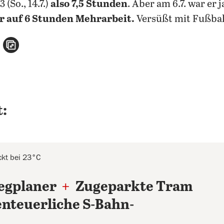
3 (So., 14.7.)
also 7,5 Stunden
. Aber am 6.7. war er 
 auf 6 Stunden Mehrarbeit.
Versüßt mit Fußbal
n
atsApp teilen
per E-Mail teilen
Artikel aufrufen
:
ckt bei 23°C
egplaner
+
Zugeparkte Tram
nteuerliche S-Bahn-