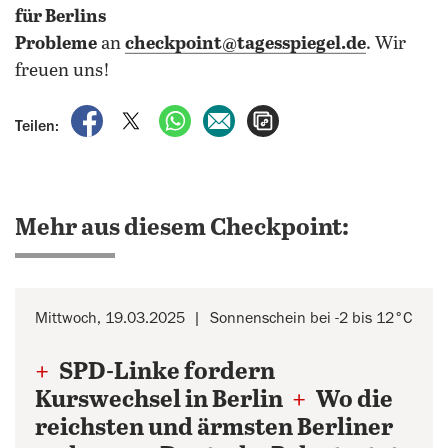
für Berlins
Probleme
an
checkpoint@tagesspiegel.de
. Wir
freuen uns!
auf Facebook teilen
auf X teilen
per WhatsApp teilen
per E-Mail teilen
Artikel aufrufen
Teilen:
Mehr aus diesem Checkpoint:
Mittwoch, 19.03.2025
Sonnenschein bei -2 bis 12°C
+
SPD-Linke fordern
Kurswechsel in Berlin
+
Wo die
reichsten und ärmsten Berliner