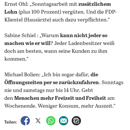
Ernst Ohl: „Sonntagsarbeit mit
zusätzlichem
Lohn
(plus 100 Prozent) vergüten. Und die FDP-
Klientel (Hausärzte) auch dazu verpflichten.“
Sabine Schiel : „Warum
kann nicht jeder so
machen wie er will
? Jeder Ladenbesitzer weiß
doch am besten, wann seine Kunden zu ihm
kommen.“
Michael Bolien: „Ich bin sogar dafür,
die
Öffnungszeiten per se zurückzufahren
. Sonntags
nie und samstags nur bis 14 Uhr. Gebt
den
Menschen mehr Freizeit und Freiheit
am
Wochenende. Weniger Konsum, mehr Auszeit.“
auf Facebook teilen
auf X teilen
per WhatsApp teilen
per E-Mail teilen
Artikel aufrufen
Teilen: